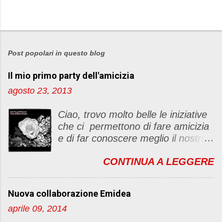
P
o
s
Post popolari in questo blog
t
Il mio primo party dell'amicizia
a
u
agosto 23, 2013
n
c
Ciao, trovo molto belle le iniziative
o
che ci permettono di fare amicizia
m
e di far conoscere meglio il nostro
m
blog Oggi ho deciso di dar vita ad
e
CONTINUA A LEGGERE
un "party" dell'amicizia .... Mi
n
piacerebbe che il tutto non si
t
fermasse a una condivisione di
o
Nuova collaborazione Emidea
post, ma anche di sentimenti ed
aprile 09, 2014
emozioni. Non siete obbligate a
fare un articolino per l'iniziativa. Se