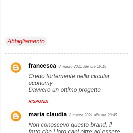
Abbigliamento
francesca
8 marzo 2021 alle ore 19:19
C
Credo fortemente nella circular
o
economy
m
Davvero un ottimo progetto
m
e
RISPONDI
n
maria claudia
8 marzo 2021 alle ore 23:45
t
Non conoscevo questo brand, il
i
fatto che i loro capi oltre ad essere