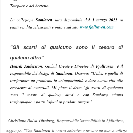
Totepack e del berretto.
La collezione
Samlaren
sarà disponibile dal
1 marzo 2021
in
punti vendita selezionati e online sul sito
www.fjallraven.com
.
"
Gli scarti di qualcuno sono il tesoro di
qualcun altro
"
Henrik Andersson
, Global Creative Director di
Fjällräven
, è il
responsabile del design di
Samlaren
. Osserva: "
L’idea è quella di
trasformare un problema in un’opportunità e dare nuova vita alle
eccedenze di materiali. Mi piace il detto ‘gli scarti di qualcuno
sono il tesoro di qualcun altro' e con Samlaren stiamo
trasformando i nostri 'rifiuti' in prodotti preziosi
".
Christiane Dolva Törnberg
, Responsabile Sostenibilità in Fjällräven,
aggiunge: "
Con
Samlaren
il nostro obiettivo è trovare un nuovo utilizzo