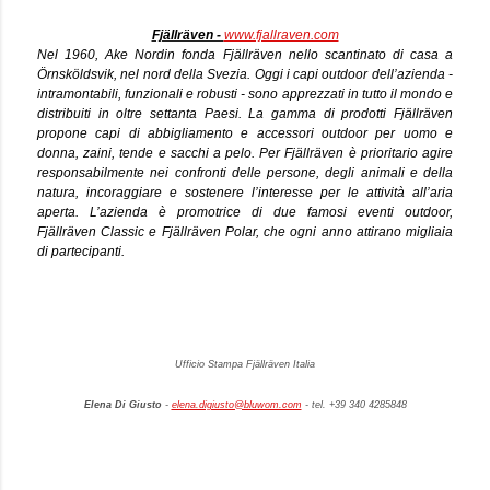
Fjällräven -
www.fjallraven.com
Nel 1960, Ake Nordin fonda Fjällräven nello scantinato di casa a
Örnsköldsvik, nel nord della Svezia. Oggi i capi outdoor dell’azienda -
intramontabili, funzionali e robusti - sono apprezzati in tutto il mondo e
distribuiti in oltre settanta Paesi. La gamma di prodotti Fjällräven
propone capi di abbigliamento e accessori outdoor per uomo e
donna, zaini, tende e sacchi a pelo. Per Fjällräven è prioritario agire
responsabilmente nei confronti delle persone, degli animali e della
natura, incoraggiare e sostenere l’interesse per le attività all’aria
aperta. L’azienda è promotrice di due famosi eventi outdoor,
Fjällräven Classic e Fjällräven Polar, che ogni anno attirano migliaia
di partecipanti.
Ufficio Stampa Fjällräven Italia
Elena Di Giusto
-
elena.digiusto@bluwom.com
- tel. +39 340 4285848