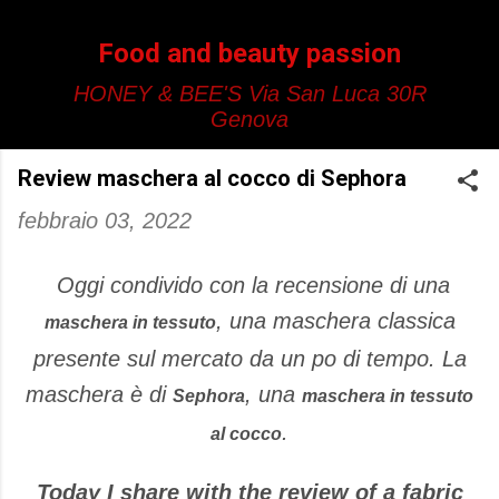
Passa ai contenuti principali
Food and beauty passion
HONEY & BEE'S Via San Luca 30R
Genova
Review maschera al cocco di Sephora
febbraio 03, 2022
Oggi condivido con la recensione di una
, una maschera classica
maschera in tessuto
presente sul mercato da un po di tempo. La
maschera è di
, una
Sephora
maschera in tessuto
.
al cocco
Today I share with the review of a fabric