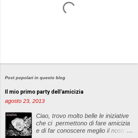
P
o
s
Post popolari in questo blog
t
Il mio primo party dell'amicizia
a
u
agosto 23, 2013
n
c
Ciao, trovo molto belle le iniziative
o
che ci permettono di fare amicizia
m
e di far conoscere meglio il nostro
m