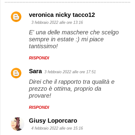
veronica nicky tacco12
C
3 febbraio 2022 alle ore 13:16
o
E' una delle maschere che scelgo
m
sempre in estate :) mi piace
m
tantissimo!
e
RISPONDI
n
t
Sara
3 febbraio 2022 alle ore 17:51
i
Direi che il rapporto tra qualità e
prezzo è ottima, proprio da
provare!
RISPONDI
Giusy Loporcaro
4 febbraio 2022 alle ore 15:16