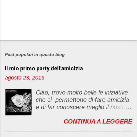
Post popolari in questo blog
Il mio primo party dell'amicizia
agosto 23, 2013
Ciao, trovo molto belle le iniziative
che ci permettono di fare amicizia
e di far conoscere meglio il nostro
blog Oggi ho deciso di dar vita ad
CONTINUA A LEGGERE
un "party" dell'amicizia .... Mi
piacerebbe che il tutto non si
fermasse a una condivisione di