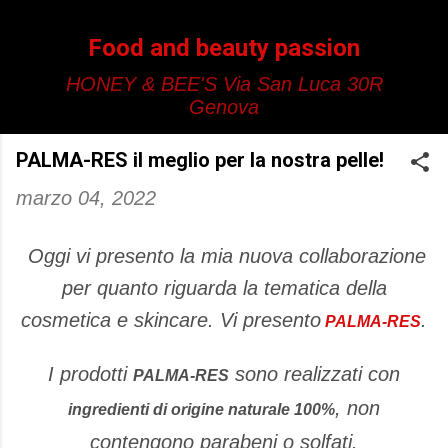
Passa ai contenuti principali
Food and beauty passion
HONEY & BEE'S Via San Luca 30R
Genova
PALMA-RES il meglio per la nostra pelle!
marzo 04, 2022
Oggi vi presento la mia nuova collaborazione
per quanto riguarda la tematica della
cosmetica e skincare. Vi presento
.
PALMA-RES
I prodotti
sono realizzati con
PALMA-RES
, non
ingredienti di origine naturale 100%
contengono parabeni o solfati.