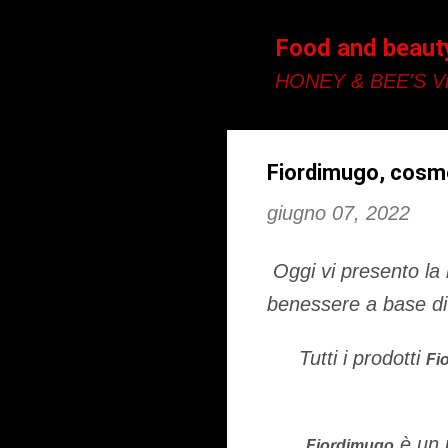
Food and beaut
HONEY & BEE'S Vi
Fiordimugo, cosme
giugno 07, 2022
Oggi vi presento la
benessere a base d
Tutti i prodotti
Fi
è un p
Fiordimugo