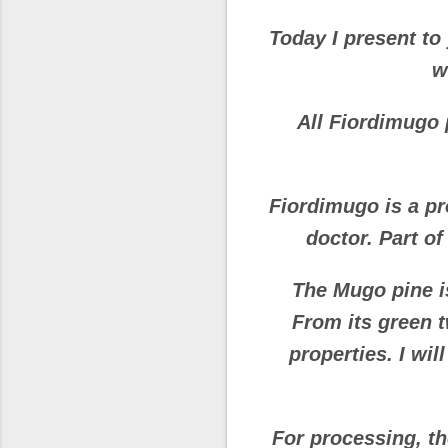
Today I present to
w
All Fiordimugo 
Fiordimugo is a pr
doctor. Part o
The Mugo pine i
From its green t
properties. I wil
For processing, th