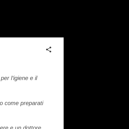
 per l’igiene e il
eo come preparati
ere e un dottore