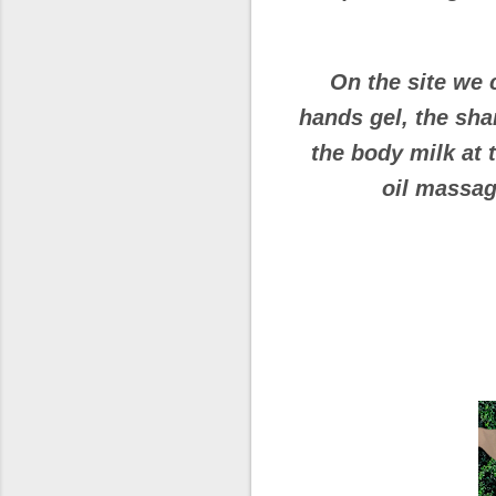
On the site we c
hands gel, the sh
the body milk at 
oil massag