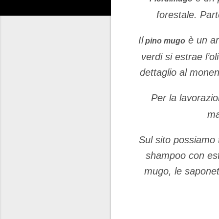
forestale. Part
Il
è un ar
pino mugo
verdi si estrae l’
dettaglio al monen
Per la lavorazio
ma
Sul sito possiamo t
shampoo con estra
mugo, le saponett