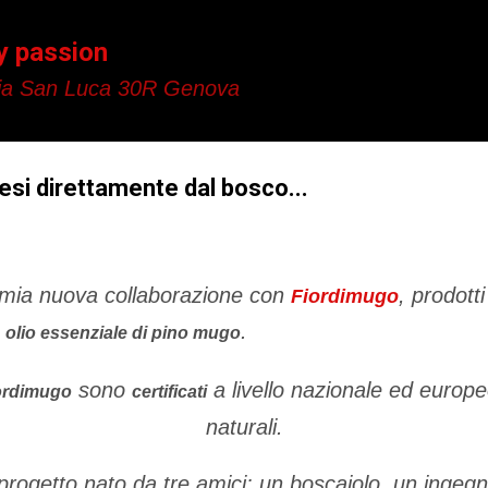
Passa ai contenuti principali
y passion
a San Luca 30R Genova
si direttamente dal bosco...
 mia nuova collaborazione con
, prodotti
Fiordimugo
i
.
olio essenziale di pino mugo
sono
a livello nazionale ed europ
ordimugo
certificati
naturali.
rogetto nato da tre amici: un boscaiolo, un ingegn