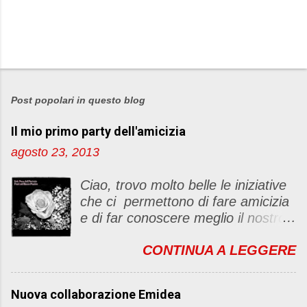
Post popolari in questo blog
Il mio primo party dell'amicizia
agosto 23, 2013
Ciao, trovo molto belle le iniziative
che ci permettono di fare amicizia
e di far conoscere meglio il nostro
blog Oggi ho deciso di dar vita ad
CONTINUA A LEGGERE
un "party" dell'amicizia .... Mi
piacerebbe che il tutto non si
fermasse a una condivisione di
Nuova collaborazione Emidea
post, ma anche di sentimenti ed