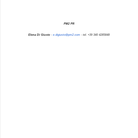
PM2 PR
Elena Di Giusto
-
e.digiusto@pm2.com
- tel. +39 340 4285848