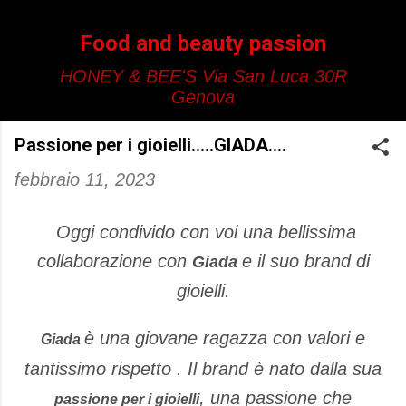
Passa ai contenuti principali
Food and beauty passion
HONEY & BEE'S Via San Luca 30R
Genova
Passione per i gioielli.....GIADA....
febbraio 11, 2023
Oggi condivido con voi una bellissima
collaborazione con
e il suo brand di
Giada
gioielli.
è una giovane ragazza con valori e
Giada
tantissimo rispetto . Il brand è nato dalla sua
, una passione che
passione per i gioielli