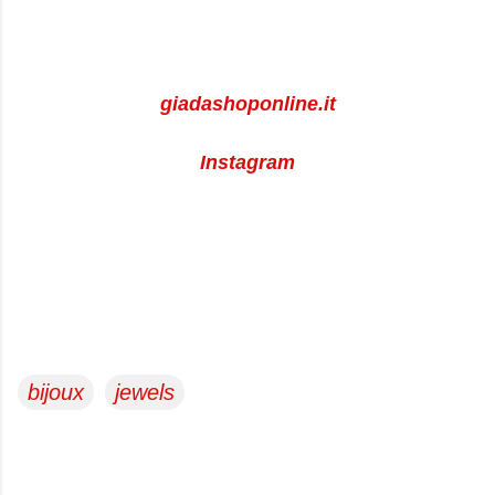
giadashoponline.it
Instagram
bijoux
jewels
C
o