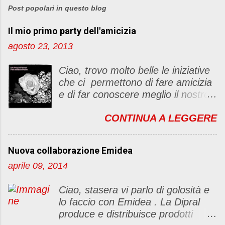
Post popolari in questo blog
Il mio primo party dell'amicizia
agosto 23, 2013
Ciao, trovo molto belle le iniziative
che ci permettono di fare amicizia
e di far conoscere meglio il nostro
blog Oggi ho deciso di dar vita ad
CONTINUA A LEGGERE
un "party" dell'amicizia .... Mi
piacerebbe che il tutto non si
fermasse a una condivisione di
Nuova collaborazione Emidea
post, ma anche di sentimenti ed
aprile 09, 2014
emozioni. Non siete obbligate a
fare un articolino per l'iniziativa. Se
Ciao, stasera vi parlo di golosità e
avete il tempo bene, altrimenti no
lo faccio con Emidea . La Dipral
problem. :D Le regole sono le
produce e distribuisce prodotti
seguenti 1) Prelevare l'immagine