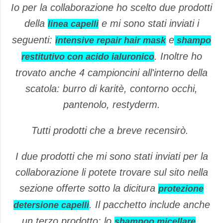
Io per la collaborazione ho scelto due prodotti
della
e mi sono stati inviati i
linea capelli
seguenti:
e
intensive repair hair mask
shampo
. Inoltre ho
restitutivo con acido ialuronico
trovato anche 4 campioncini all'interno della
scatola: burro di karitè, contorno occhi,
pantenolo, restyderm.
Tutti prodotti che a breve recensirò.
I due prodotti che mi sono stati inviati per la
collaborazione li potete trovare sul sito nella
sezione offerte sotto la dicitura
protezione
. Il pacchetto include anche
detersione capelli
un terzo prodotto: lo
.
shampoo micellare