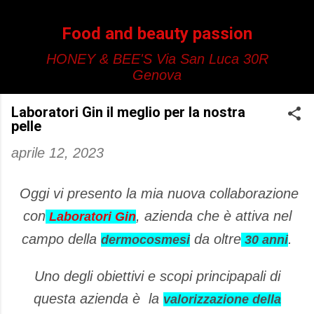
Passa ai contenuti principali
Food and beauty passion
HONEY & BEE'S Via San Luca 30R
Genova
Laboratori Gin il meglio per la nostra
pelle
aprile 12, 2023
Oggi vi presento la mia nuova collaborazione
con
, azienda che è attiva nel
Laboratori Gin
campo della
da oltre
.
dermocosmesi
30 anni
Uno degli obiettivi e scopi principapali di
questa azienda è la
valorizzazione della