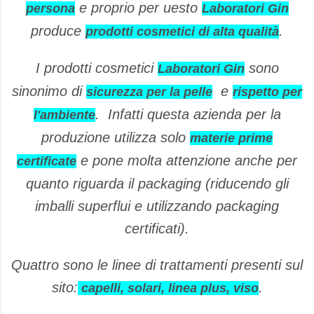
e proprio per uesto
persona
Laboratori Gin
produce
.
prodotti cosmetici di alta qualità
I prodotti cosmetici
sono
Laboratori Gin
sinonimo di
e
sicurezza per la pelle
rispetto per
. Infatti questa azienda per la
l'ambiente
produzione utilizza solo
materie prime
e pone molta attenzione anche per
certificate
quanto riguarda il packaging (riducendo gli
imballi superflui e utilizzando packaging
certificati).
Quattro sono le linee di trattamenti presenti sul
sito:
.
capelli, solari, linea plus, viso