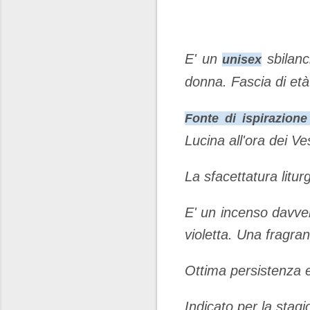
E' un
sbilanc
unisex
donna. Fascia di età
Fonte di ispirazion
Lucina all'ora dei Ve
La sfacettatura litur
E' un incenso davver
violetta. Una fragr
Ottima persistenza e
Indicato per la stagi