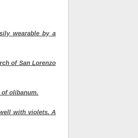
asily wearable by a
urch of San Lorenzo
e of olibanum.
well with violets. A