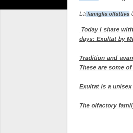
La
è
famiglia olfattiva
Today I share with
days: Exultat by M
Tradition and avan
These are some of 
Exultat is a unise
The olfactory fami