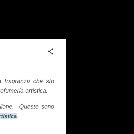
a fragranza che sto
rofumeria artistica.
ellione. Queste sono
.
tistica