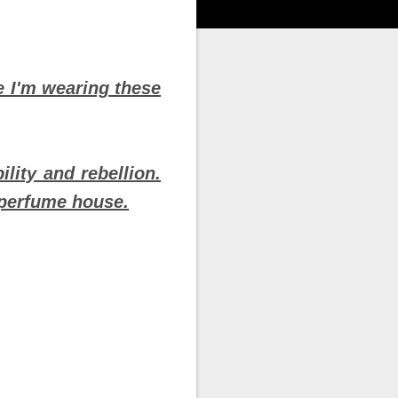
e I'm wearing these
lity and rebellion.
c perfume house.