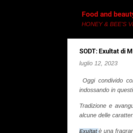
Food and beaut
HONEY & BEE'S Vi
SODT: Exultat di M
luglio 12, 2023
Oggi condivido con
indossando in questi
Tradizione e avangu
alcune delle caratte
è una fragran
Exultat