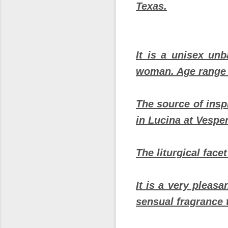
Texas.
It is a unisex unb
woman. Age range 
The source of insp
in Lucina at Vespe
The liturgical face
It is a very pleasa
sensual fragrance 