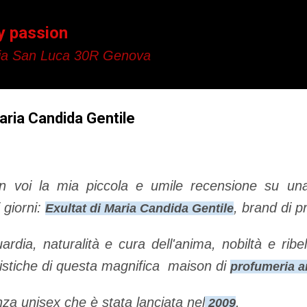
Passa ai contenuti principali
y passion
a San Luca 30R Genova
aria Candida Gentile
 voi la mia piccola e umile recensione su un
 giorni:
, brand di p
Exultat di Maria Candida Gentile
ardia, naturalità e cura dell'anima, nobiltà e rib
ristiche di questa magnifica maison di
profumeria ar
za unisex che è stata lanciata nel
.
2009