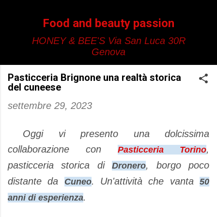
Passa ai contenuti principali
Food and beauty passion
HONEY & BEE'S Via San Luca 30R
Genova
Pasticceria Brignone una realtà storica
del cuneese
settembre 29, 2023
Oggi vi presento una dolcissima
collaborazione con
,
Pasticceria Torino
pasticceria storica di
, borgo poco
Dronero
distante da
. Un'attività che vanta
Cuneo
50
.
anni di esperienza