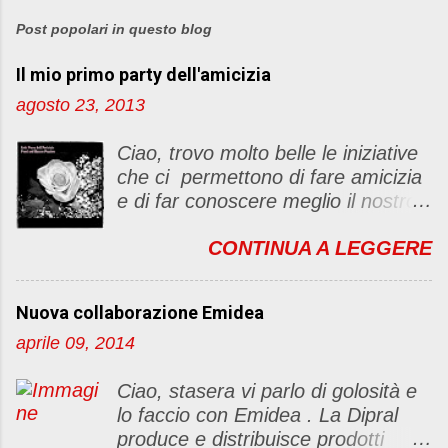
o
s
Post popolari in questo blog
t
Il mio primo party dell'amicizia
a
u
agosto 23, 2013
n
c
Ciao, trovo molto belle le iniziative
o
che ci permettono di fare amicizia
m
e di far conoscere meglio il nostro
m
blog Oggi ho deciso di dar vita ad
e
CONTINUA A LEGGERE
un "party" dell'amicizia .... Mi
n
piacerebbe che il tutto non si
t
fermasse a una condivisione di
o
Nuova collaborazione Emidea
post, ma anche di sentimenti ed
aprile 09, 2014
emozioni. Non siete obbligate a
fare un articolino per l'iniziativa. Se
Ciao, stasera vi parlo di golosità e
avete il tempo bene, altrimenti no
lo faccio con Emidea . La Dipral
problem. :D Le regole sono le
produce e distribuisce prodotti
seguenti 1) Prelevare l'immagine