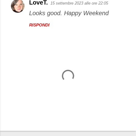
LoveT.
15 settembre 2023 alle ore 22:05
C
Looks good. Happy Weekend
o
m
RISPONDI
m
e
n
t
i
P