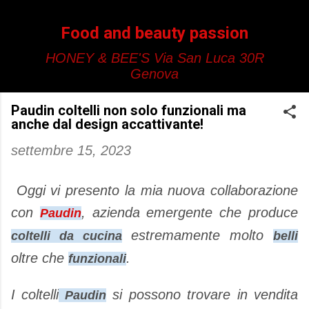
Passa ai contenuti principali
Food and beauty passion
HONEY & BEE'S Via San Luca 30R
Genova
Paudin coltelli non solo funzionali ma
anche dal design accattivante!
settembre 15, 2023
Oggi vi presento la mia nuova collaborazione
con
, azienda emergente che produce
Paudin
estremamente molto
coltelli da cucina
belli
oltre che
.
funzionali
I coltelli
si possono trovare in vendita
Paudin