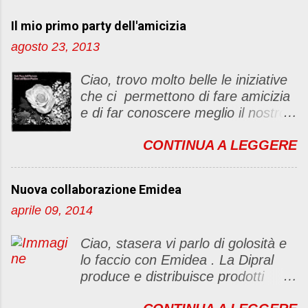
Il mio primo party dell'amicizia
agosto 23, 2013
Ciao, trovo molto belle le iniziative
che ci permettono di fare amicizia
e di far conoscere meglio il nostro
blog Oggi ho deciso di dar vita ad
CONTINUA A LEGGERE
un "party" dell'amicizia .... Mi
piacerebbe che il tutto non si
fermasse a una condivisione di
Nuova collaborazione Emidea
post, ma anche di sentimenti ed
aprile 09, 2014
emozioni. Non siete obbligate a
fare un articolino per l'iniziativa. Se
Ciao, stasera vi parlo di golosità e
avete il tempo bene, altrimenti no
lo faccio con Emidea . La Dipral
problem. :D Le regole sono le
produce e distribuisce prodotti
seguenti 1) Prelevare l'immagine
alimentari food & drinks di alta
sottostante e inserirla al lato del