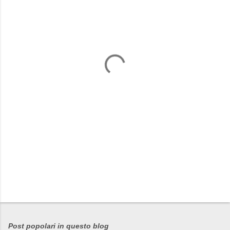
m
e
n
t
i
Post popolari in questo blog