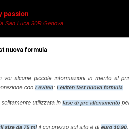
Passa ai contenuti principali
y passion
a San Luca 30R Genova
st nuova formula
 voi alcune piccole informazioni in merito al pr
aborazione con
:
.
Leviten
Leviten fast nuova formula
olitamente utilizzata in
per
fase di pre allenamento
il cui prezzo sul sito è di
.
ull size da 75 ml
euro 10,90