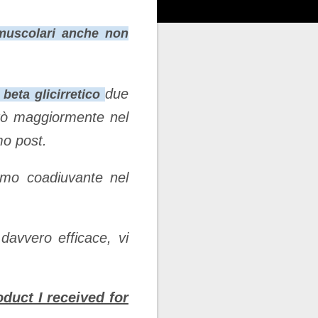
 muscolari anche non
due
 beta glicirretico
rò maggiormente nel
mo post.
imo coadiuvante nel
davvero efficace, vi
duct I received for