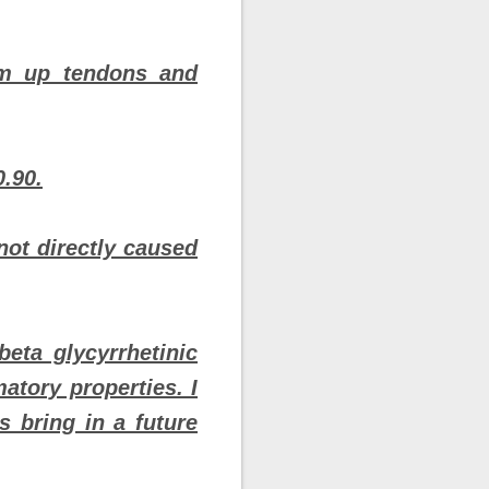
rm up tendons and
0.90.
not directly caused
ta glycyrrhetinic
atory properties. I
s bring in a future