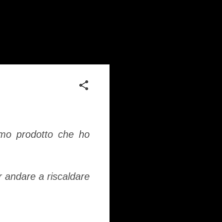
imo prodotto che ho
 andare a riscaldare