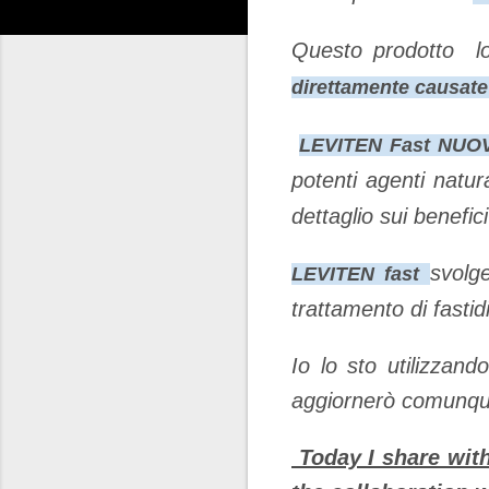
Questo prodotto l
direttamente causate
LEVITEN Fast NU
potenti agenti natur
dettaglio sui benefi
svolg
LEVITEN fast
trattamento di fastid
Io lo sto utilizzan
aggiornerò comunque
Today I share with