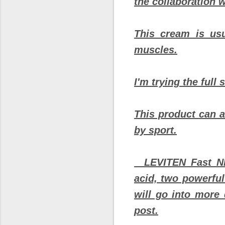
the collaboration w
This cream is us
muscles.
I'm trying the full
This product can a
by sport.
LEVITEN Fast NEW
acid, two powerful
will go into more 
post.