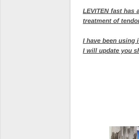
LEVITEN fast has a
treatment of tendo
I have been using i
I will update you s