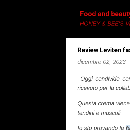
Food and beaut
HONEY & BEE'S Vi
Review Leviten fa
dicembre 02, 2023
Oggi condivido con
ricevuto per la coll
Questa crema viene s
tendini e muscoli.
Io sto provando la
f