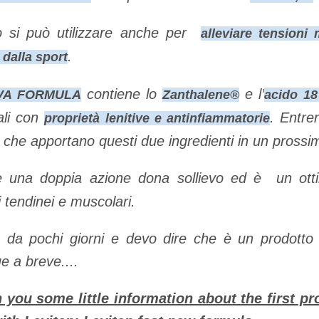
o si può utilizzare anche per
alleviare tensioni
.
 dalla sport
contiene lo
e l’
OVA FORMULA
Zanthalene®
acido 18
ali con
. Entre
proprietà lenitive e antinfiammatorie
ci che apportano questi due ingredienti in un prossi
e una doppia azione dona sollievo ed è
un ott
i tendinei e muscolari.
do da pochi giorni e devo dire che è un prodotto 
 a breve....
 you some little information about the first pro