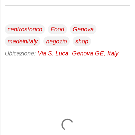
centrostorico
Food
Genova
madeinitaly
negozio
shop
Ubicazione:
Via S. Luca, Genova GE, Italy
C
o
m
m
e
n
t
i