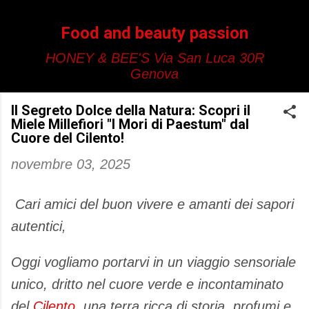
Passa ai contenuti principali
Food and beauty passion
HONEY & BEE'S Via San Luca 30R
Genova
Il Segreto Dolce della Natura: Scopri il
Miele Millefiori "I Mori di Paestum" dal
Cuore del Cilento!
novembre 03, 2025
Cari amici del buon vivere e amanti dei sapori
autentici,
Oggi vogliamo portarvi in un viaggio sensoriale
unico, dritto nel cuore verde e incontaminato
del
Cilento
, una terra ricca di storia, profumi e