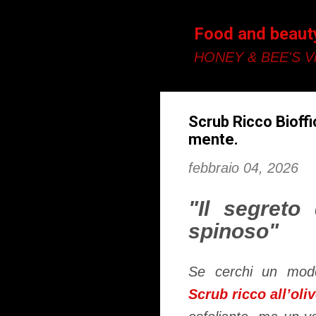
Food and beaut
HONEY & BEE'S Vi
Scrub Ricco Bioffi
mente.
febbraio 04, 2026
"Il segreto 
spinoso"
Se cerchi un modo
Scrub ricco all’oli