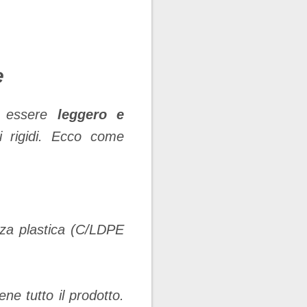
e
er essere
leggero e
li rigidi. Ecco come
nza plastica (C/LDPE
ne tutto il prodotto.