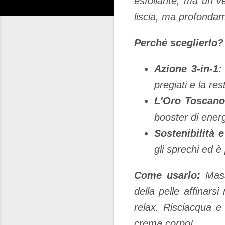
esfoliante, ma un v
liscia, ma profondam
Perché sceglierlo?
Azione 3-in-1:
pregiati e la res
L'Oro Toscano
booster di energ
Sostenibilità 
gli sprechi ed è
Come usarlo:
Massa
della pelle affinar
relax. Risciacqua 
crema corpo!