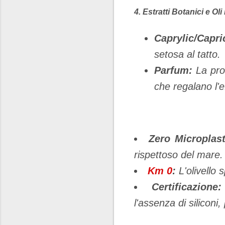
​4. Estratti Botanici e Ol
Caprylic/Capri
setosa al tatto.
Parfum:
La prof
che regalano l'
Zero Microplast
rispettoso del mare.
Km 0
:
L'olivello 
Certificazione:
l'assenza di siliconi,