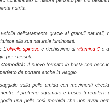
ero concentrato di natura pensato per chi desider
ente nutrita.
Esfolia delicatamente grazie ai granuli naturali, n
tituisce alla sua naturale luminosità.
:
L'
olivello spinoso
è ricchissimo di
vitamina C
e an
ia per i tessuti.
e Comodità:
Il nuovo formato in busta con beccucc
 perfetto da portare anche in viaggio.
ggialo sulla pelle umida con movimenti circolar
si mentre il profumo agrumato e fresco ti regaler
e goditi una pelle così morbida che non avrai ne