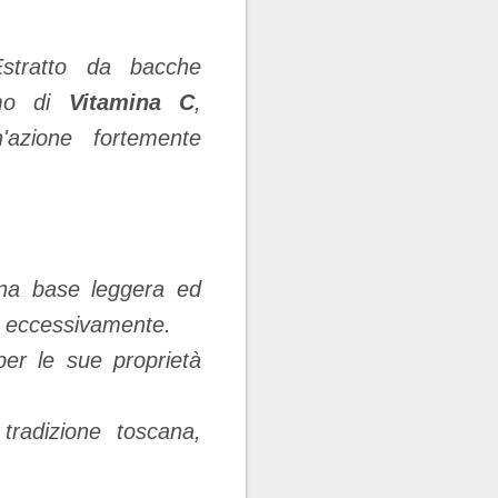
tratto da bacche
imo di
Vitamina C
,
'azione fortemente
a base leggera ed
e eccessivamente.
er le sue proprietà
tradizione toscana,