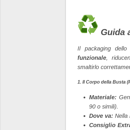
Guida a
​Il packaging dell
funzionale
, riduce
smaltirlo correttamen
​1. Il Corpo della Busta 
Materiale:
Gene
90 o simili).
Dove va:
Nella 
Consiglio Extr