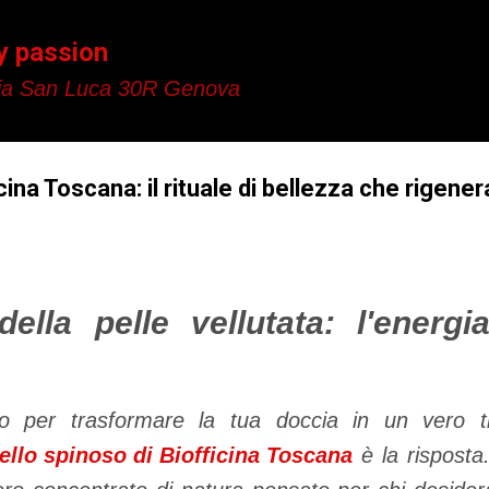
Passa ai contenuti principali
y passion
a San Luca 30R Genova
cina Toscana: il rituale di bellezza che rigene
della pelle vellutata: l'energia 
 per trasformare la tua doccia in un vero t
vello spinoso di Biofficina Toscana
è la risposta