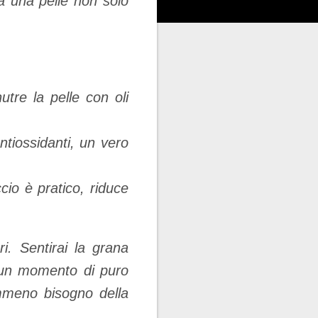
a una pelle non solo
utre la pelle con oli
tiossidanti, un vero
io è pratico, riduce
i. Sentirai la grana
à un momento di puro
mmeno bisogno della