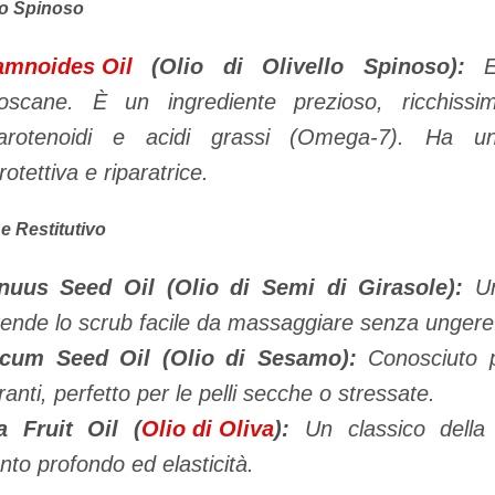
llo Spinoso
amnoides Oil
(Olio di Olivello Spinoso):
Es
toscane. È un ingrediente prezioso, ricchiss
arotenoidi e acidi grassi (Omega-7). Ha un
otettiva e riparatrice.
e Restitutivo
nuus Seed Oil (Olio di Semi di Girasole):
Un
rende lo scrub facile da massaggiare senza unger
cum Seed Oil (Olio di Sesamo):
Conosciuto p
ranti, perfetto per le pelli secche o stressate.
 Fruit Oil (
Olio di Oliva
):
Un classico della 
nto profondo ed elasticità.