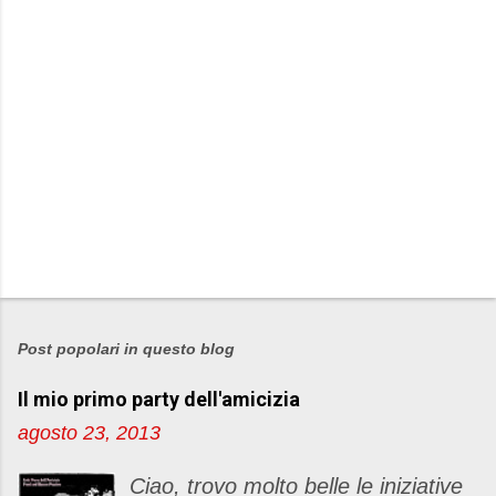
P
o
s
Post popolari in questo blog
t
Il mio primo party dell'amicizia
a
u
agosto 23, 2013
n
c
Ciao, trovo molto belle le iniziative