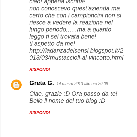
ciao! appena iscritta!
m
non conoscevo quest'azienda ma
m
certo che con i campioncini non si
e
riesce a vedere la reazione nel
lungo periodo......ma a quanto
n
leggo ti sei trovata bene!
t
ti aspetto da me!
i
http://ladanzadeisensi.blogspot.it/2
013/03/mustaccioli-al-vincotto.html
RISPONDI
Greta G.
14 marzo 2013 alle ore 20:09
Ciao, grazie :D Ora passo da te!
Bello il nome del tuo blog :D
RISPONDI