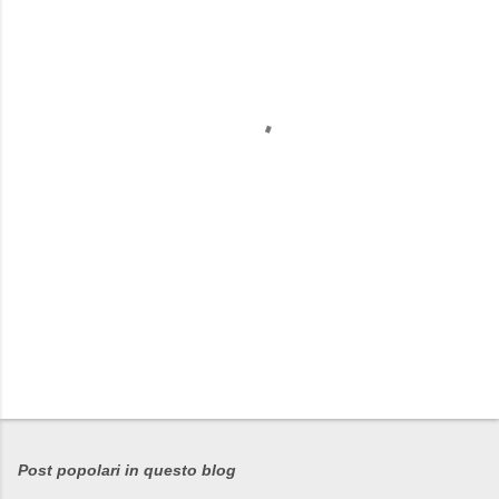
e
n
t
i
Post popolari in questo blog