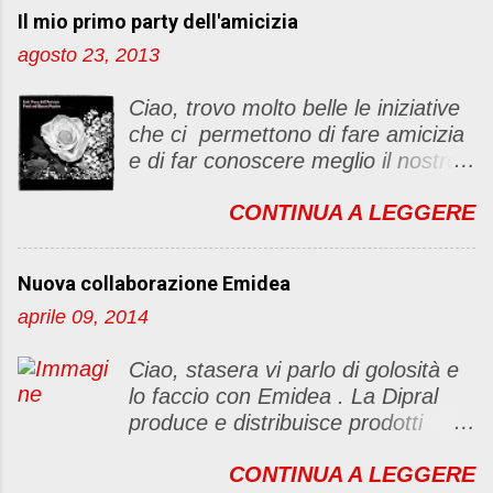
Il mio primo party dell'amicizia
agosto 23, 2013
Ciao, trovo molto belle le iniziative
che ci permettono di fare amicizia
e di far conoscere meglio il nostro
blog Oggi ho deciso di dar vita ad
CONTINUA A LEGGERE
un "party" dell'amicizia .... Mi
piacerebbe che il tutto non si
fermasse a una condivisione di
Nuova collaborazione Emidea
post, ma anche di sentimenti ed
aprile 09, 2014
emozioni. Non siete obbligate a
fare un articolino per l'iniziativa. Se
Ciao, stasera vi parlo di golosità e
avete il tempo bene, altrimenti no
lo faccio con Emidea . La Dipral
problem. :D Le regole sono le
produce e distribuisce prodotti
seguenti 1) Prelevare l'immagine
alimentari food & drinks di alta
sottostante e inserirla al lato del
CONTINUA A LEGGERE
qualità a marchio Emidea (rivolti
blog con il link del mio