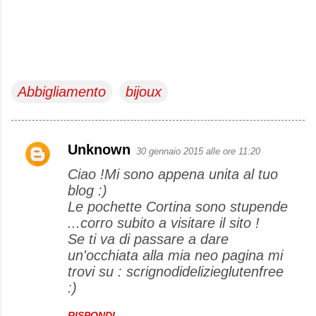
Abbigliamento
bijoux
Unknown
30 gennaio 2015 alle ore 11:20
C
Ciao !Mi sono appena unita al tuo
o
blog :)
m
Le pochette Cortina sono stupende
m
...corro subito a visitare il sito !
e
Se ti va di passare a dare
un'occhiata alla mia neo pagina mi
n
trovi su : scrignodidelizieglutenfree
t
:)
i
RISPONDI