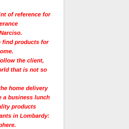
nt of reference for
lerance
 Narciso.
 find products for
 home.
ollow the client,
ld that is not so
 the home delivery
ke a business lunch
ality products
rants in Lombardy:
phere.