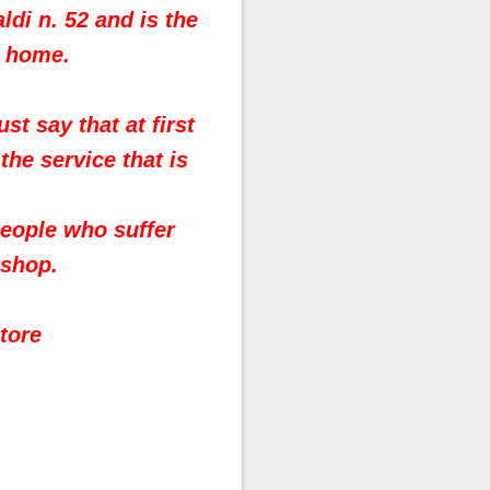
ldi n. 52 and is the
t home.
st say that at first
the service that is
people who suffer
 shop.
tore