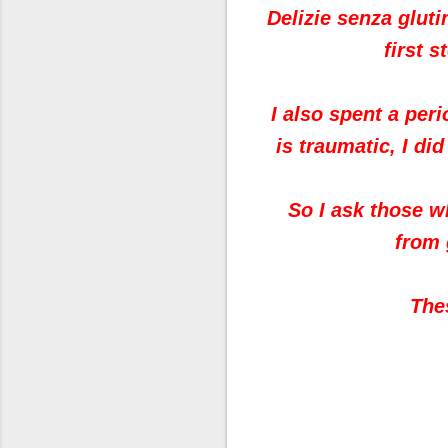
Delizie senza gluti
first s
I also spent a peri
is traumatic, I di
So I ask those w
from 
The