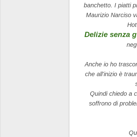
banchetto. I piatti p
Maurizio Narciso va
Hot
Delizie senza g
nego
Anche io ho trascor
che all'inizio è t
Quindi chiedo a c
soffrono di probl
Que