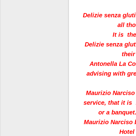
Delizie senza glut
all th
It is th
Delizie senza glu
their
Antonella La Cor
advising with gr
Maurizio Narciso 
service, that it i
or a banquet.
Maurizio Narciso 
Hotel