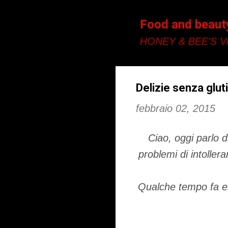
Food and beaut
HONEY & BEE'S Vi
Delizie senza glut
febbraio 02, 2015
Ciao, oggi parlo
problemi di intoller
Qualche tempo fa era