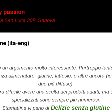
Passa ai contenuti principali
y passion
a San Luca 30R Genova
ine (ita-eng)
 di un argomento molto interessante. Purtroppo ta
anza alimenatare: glutine, lattosio, e altre ancora (i
due più diffuse).
 difficile avere una scelta dei prodotti adatti, ma
specializzati sono sempre più numerosi.
Delizie senza glutine
Stamattina vi parlo di