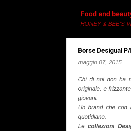
Food and beaut
HONEY & BEE'S Vi
Borse Desigual P
maggio 07, 2015
Chi di noi non ha 
originale, e frizzant
giovani.
Un brand che con i 
quotidiano.
Le
collezioni Desi