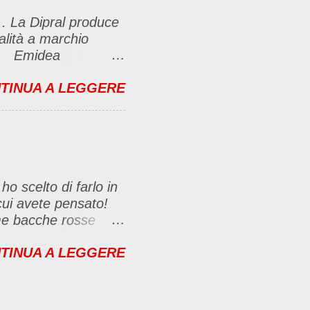
, con il link (io poi
 . La Dipral produce
lasciare un
ualità a marchio
e riuscite) Questo
.Ca Emidea
e caffè Fanelli e
TINUA A LEGGERE
ti gusti delle
un pò più nel
O ESPRESSO
otti Emidea
e di sapori creata
ho scelto di farlo in
cui avete pensato!
ime bacche rosse
vero un toccasana
TINUA A LEGGERE
dei tessuti, organi
ji sono
i amici sportivi se
ico (tutti i tipi di