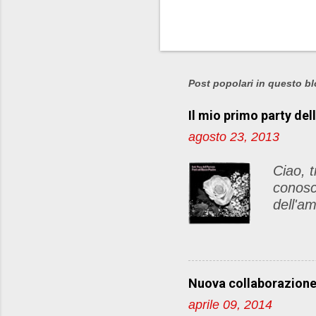
Post popolari in questo b
Il mio primo party del
agosto 23, 2013
Ciao, t
conosc
dell'am
di pos
articol
Le rego
lato de
Nuova collaborazion
http:/
aprile 09, 2014
dellam