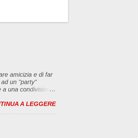
are amicizia e di far
 ad un "party"
se a una condivisione
bbligate a fare un
TINUA A LEGGERE
menti no problem. :D
ante e inserirla al
imo-party-
icambierò passando