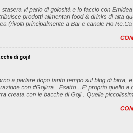
tro 3) Inseririre nei commenti il nome del vostro blog
 stasera vi parlo di golosità e lo faccio con Emidea
 lista) 4) Diventare follower di tre blog della lista e 
tribuisce prodotti alimentari food & drinks di alta q
to 5) Condividere questa iniziativa sul vs blog (s
ea (rivolti principalmente a Bar e canale Ho.Re
 termina il 25 ottobre! Vi aspetto numerose/i ....
drinks è qualità prima di tutto. dai classi homemad
CON
 Emidea, all'originale Espressino Freddo, dagli infini
olate calde al fascino della linea NaturTè Ma ecco 
ttaglio i prodotti GUST
acche di goji!
to Espresso è la linea di prod
ata ai caffè aromatizzati. Comprende una selezion
hi vuole an...
rno a parlare dopo tanto tempo sul blog di birra, e 
orazione con #Gojirra . Esatto…E’ proprio quello a 
rra creata con le bacche di Goji . Quelle piccoliss
mille proprietà. Sono antiossidanti per esempio, ov
CON
tto l’organismo perché prevengono l’invecchiamento 
rati. Per non parlare del fatto che le bacche di Go
taminiche ed eccellenti energizzanti naturali. Quind
evate che la birra è consigliatissima dopo lo sforzo fis