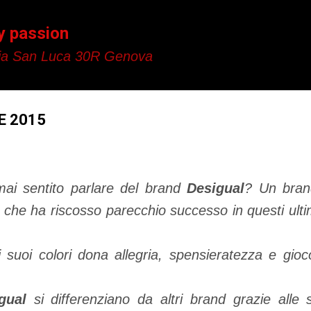
Passa ai contenuti principali
y passion
a San Luca 30R Genova
/E 2015
mai sentito parlare del brand
Desigual
? Un brand
e che ha riscosso parecchio successo in questi ulti
suoi colori dona allegria, spensieratezza e giocos
gual
si differenziano da altri brand grazie alle 