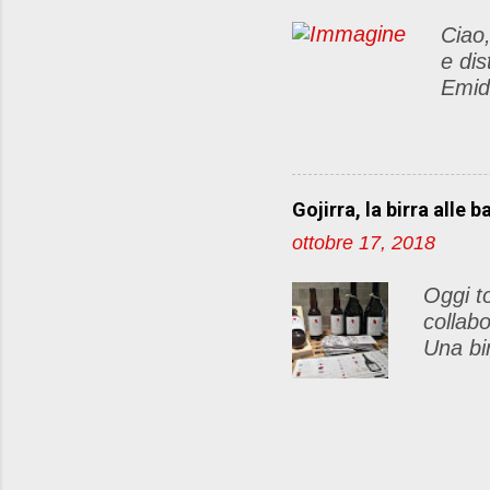
sul vos
Ciao,
farò la
e dis
commen
Emid
"party"
food&
caffè
ciocc
de
Gojirra, la birra alle b
Gus
ottobre 17, 2018
dedic
per c
Oggi to
collab
Una bi
dalle 
per tu
e appa
multivi
già sap