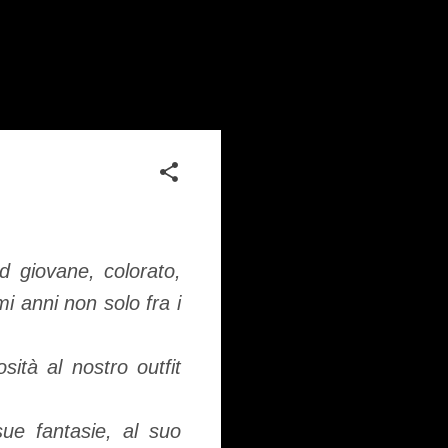
 giovane, colorato,
mi anni non solo fra i
ità al nostro outfit
sue fantasie, al suo