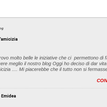
log
l'amicizia
rovo molto belle le iniziative che ci permettono di f
ere meglio il nostro blog Oggi ho deciso di dar vita
icizia .... Mi piacerebbe che il tutto non si fermas
t, ma anche di sentimenti ed emozioni. Non siete o
CON
ino per l'iniziativa. Se avete il tempo bene, altri
le sono le seguenti 1) Prelevare l'immagine sottost
l blog con il link del mio
e Emidea
/foodandbeautypassion.blogspot.it/2013/08/il-mio-pr
icizia.html 2) Diventare follower del mio blog, io r