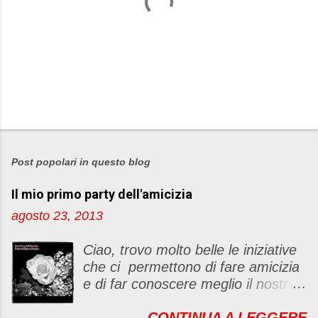
P
o
s
Post popolari in questo blog
t
Il mio primo party dell'amicizia
a
u
agosto 23, 2013
n
c
Ciao, trovo molto belle le iniziative
o
che ci permettono di fare amicizia
m
e di far conoscere meglio il nostro
m
blog Oggi ho deciso di dar vita ad
e
CONTINUA A LEGGERE