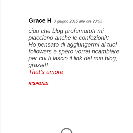
Grace H
3 giugno 2015 alle ore 23:53
C
ciao che blog profumato!! mi
o
piacciono anche le confezioni!!
m
Ho pensato di aggiungermi ai tuoi
m
followers e spero vorrai ricambiare
e
per cui ti lascio il link del mio blog,
grazie!!
n
That’s amore
t
i
RISPONDI