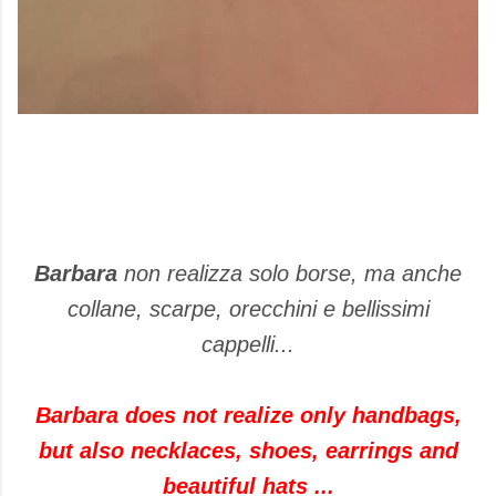
Barbara
non realizza solo borse, ma anche
collane, scarpe, orecchini e bellissimi
cappelli...
Barbara does not realize only handbags,
but also necklaces, shoes, earrings and
beautiful hats ...