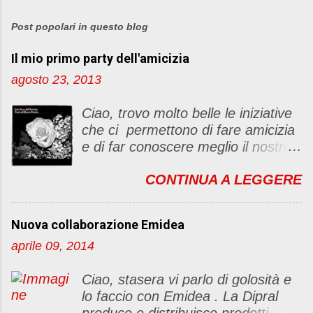
Post popolari in questo blog
Il mio primo party dell'amicizia
agosto 23, 2013
Ciao, trovo molto belle le iniziative
che ci permettono di fare amicizia
e di far conoscere meglio il nostro
blog Oggi ho deciso di dar vita ad
CONTINUA A LEGGERE
un "party" dell'amicizia .... Mi
piacerebbe che il tutto non si
fermasse a una condivisione di
Nuova collaborazione Emidea
post, ma anche di sentimenti ed
aprile 09, 2014
emozioni. Non siete obbligate a
fare un articolino per l'iniziativa. Se
Ciao, stasera vi parlo di golosità e
avete il tempo bene, altrimenti no
lo faccio con Emidea . La Dipral
problem. :D Le regole sono le
produce e distribuisce prodotti