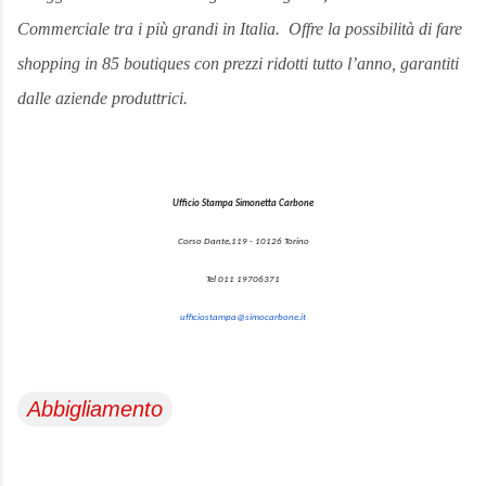
Commerciale tra i più grandi in Italia. Offre la possibilità di fare
shopping in 85 boutiques con prezzi ridotti tutto l’anno, garantiti
dalle aziende produttrici.
Ufficio Stampa Simonetta Carbone
Corso Dante,119 - 10126 Torino
Tel 011 19706371
ufficiostampa@simocarbone.it
Abbigliamento
C