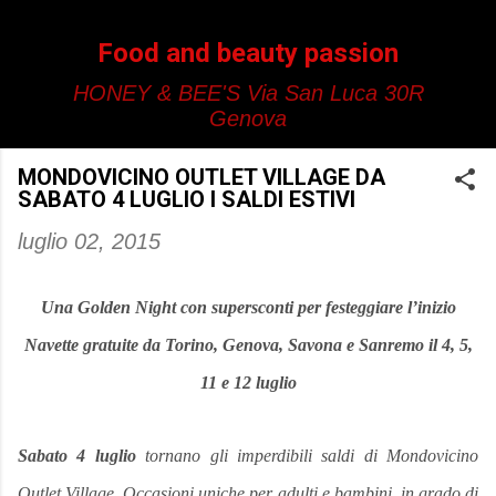
Passa ai contenuti principali
Food and beauty passion
HONEY & BEE'S Via San Luca 30R
Genova
MONDOVICINO OUTLET VILLAGE DA
SABATO 4 LUGLIO I SALDI ESTIVI
luglio 02, 2015
Una Golden Night con supersconti per festeggiare l’inizio
Navette gratuite da Torino, Genova, Savona e Sanremo il 4, 5,
11 e 12 luglio
Sabato 4 luglio
tornano gli imperdibili saldi di Mondovicino
Outlet Village. Occasioni uniche per adulti e bambini, in grado di