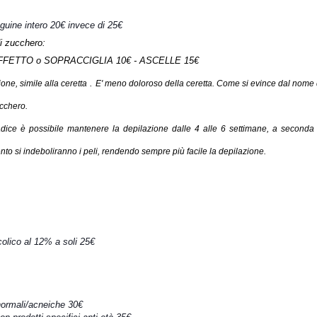
guine intero 20€ invece di 25€
i zucchero:
O o SOPRACCIGLIA 10€ - ASCELLE 15€
.
one, simile alla
ceretta
E' meno doloroso della ceretta. Come si evince dal nome q
ucchero.
radice è possibile mantenere la depilazione dalle 4 alle 6 settimane, a seconda 
ento si indeboliranno i peli, rendendo sempre più facile la depilazione.
colico al 12% a soli 25€
 normali/acneiche 30€