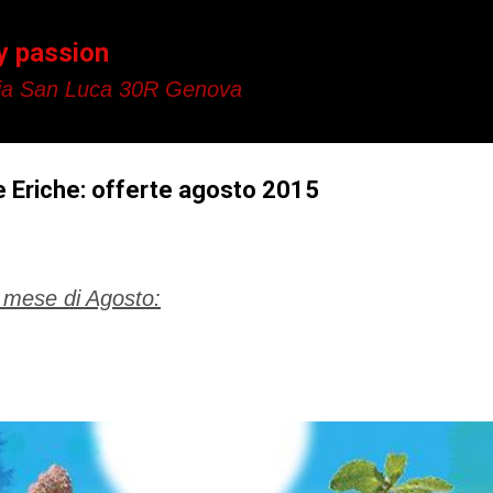
Passa ai contenuti principali
y passion
a San Luca 30R Genova
e Eriche: offerte agosto 2015
l mese di Agosto: