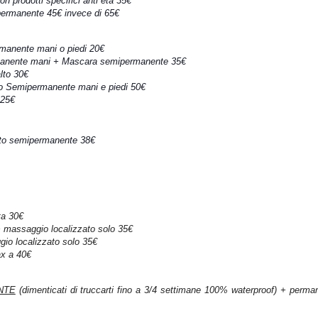
on prodotti specifici anti età 35€
permanente 45€ invece di 65€
manente mani o piedi 20€
manente mani + Mascara semipermanente 35€
lto 30€
o Semipermanente mani e piedi 50€
 25€
lto semipermanente 38€
ta 30€
 + massaggio localizzato solo 35€
io localizzato solo 35€
ax a 40€
NTE
(dimenticati di truccarti fino a 3/4 settimane 100% waterproof) + perman