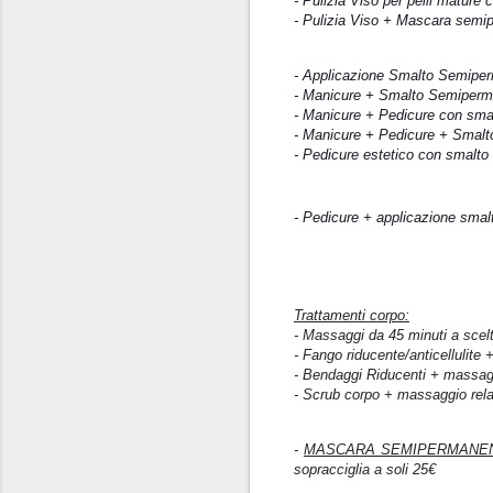
- Pulizia Viso per pelli mature c
- Pulizia Viso + Mascara semi
- Applicazione Smalto Semiper
- Manicure + Smalto Semiper
- Manicure + Pedicure con sma
- Manicure + Pedicure + Smalt
- Pedicure estetico con smalto
- Pedicure + applicazione sma
Trattamenti corpo:
- Massaggi da 45 minuti a scel
- Fango riducente/anticellulite
- Bendaggi Riducenti + massagg
- Scrub corpo + massaggio rel
-
MASCARA SEMIPERMANE
sopracciglia a soli 25€