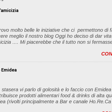
l'amicizia
rovo molto belle le iniziative che ci permettono di f
ere meglio il nostro blog Oggi ho deciso di dar vita
icizia .... Mi piacerebbe che il tutto non si fermas
t, ma anche di sentimenti ed emozioni. Non siete o
CON
ino per l'iniziativa. Se avete il tempo bene, altri
le sono le seguenti 1) Prelevare l'immagine sottost
l blog con il link del mio
e Emidea
/foodandbeautypassion.blogspot.it/2013/08/il-mio-pr
icizia.html 2) Diventare follower del mio blog, io r
tro 3) Inseririre nei commenti il nome del vostro blog
 stasera vi parlo di golosità e lo faccio con Emidea
 lista) 4) Diventare follower di tre blog della lista e 
tribuisce prodotti alimentari food & drinks di alta q
to 5) Condividere questa iniziativa sul vs blog (s
ea (rivolti principalmente a Bar e canale Ho.Re
 termina il 25 ottobre! Vi aspetto numerose/i ....
drinks è qualità prima di tutto. dai classi homemad