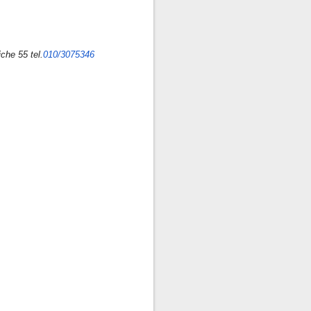
che 55 tel.
010/3075346