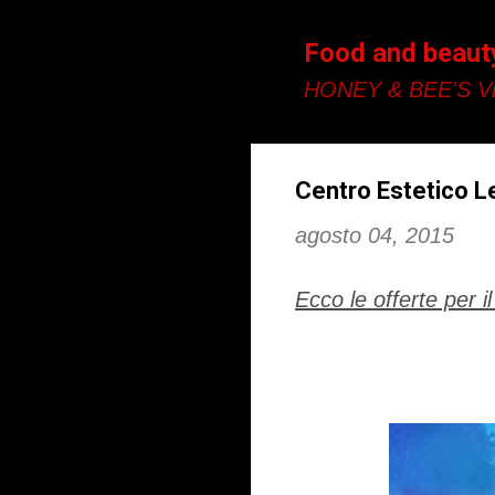
Food and beaut
HONEY & BEE'S Vi
Centro Estetico L
agosto 04, 2015
Ecco le offerte per i