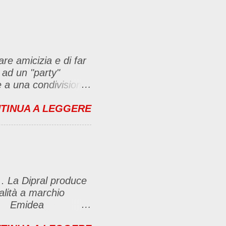
are amicizia e di far
 ad un "party"
se a una condivisione
bbligate a fare un
TINUA A LEGGERE
menti no problem. :D
ante e inserirla al
imo-party-
icambierò passando
, con il link (io poi
 . La Dipral produce
lasciare un
ualità a marchio
e riuscite) Questo
.Ca Emidea
e caffè Fanelli e