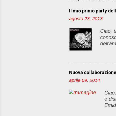
Il mio primo party del
agosto 23, 2013
Ciao, t
conosc
dell'am
di pos
articol
Le rego
lato de
Nuova collaborazion
http:/
aprile 09, 2014
dellam
sul vos
Ciao,
farò la
e dis
commen
Emid
"party"
food&