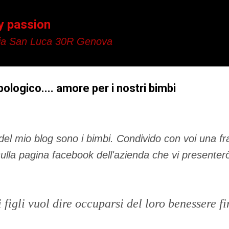
Passa ai contenuti principali
y passion
a San Luca 30R Genova
ologico.... amore per i nostri bimbi
del mio blog sono i bimbi. Condivido con voi una f
ulla pagina facebook dell'azienda che vi presenter
 figli vuol dire occuparsi del loro benessere fi