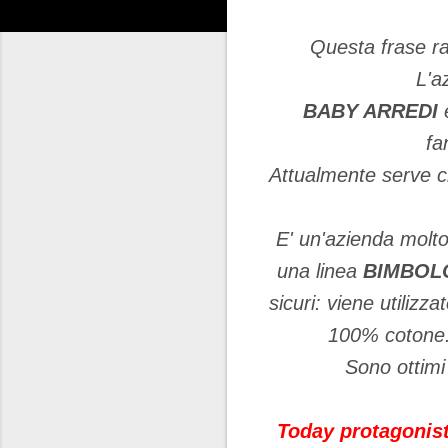
Questa frase ra
L'a
BABY ARREDI
fa
Attualmente serve cir
E' un'azienda molto
una linea
BIMBOL
sicuri: viene utilizza
100% cotone.I
Sono ottimi
Today protagonist