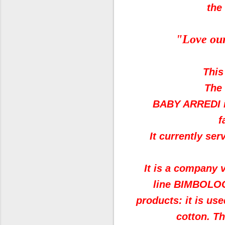
the
"Love our 
This
The 
BABY ARREDI is
f
It currently se
It is a company 
line BIMBOLOGI
products: it is us
cotton. Th