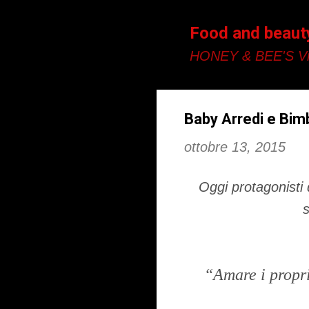
Food and beaut
HONEY & BEE'S Vi
Baby Arredi e Bimb
ottobre 13, 2015
Oggi protagonisti 
s
“Amare i propri