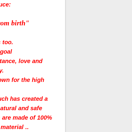
uce:
from birth"
 too.
 goal
tance, love and
y.
own for the high
uch has created a
atural and safe
gs are made of 100%
material ..