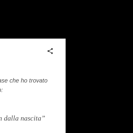
rase che ho trovato
ò:
n dalla nascita”