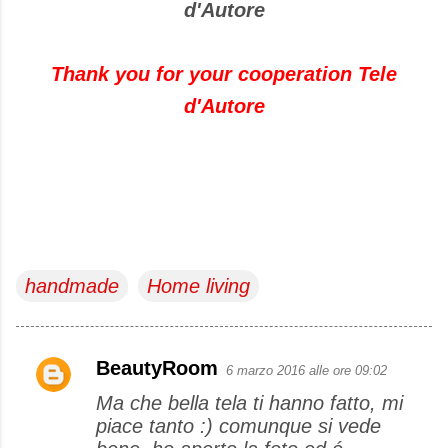
d'Autore
Thank you for your cooperation Tele
d'Autore
handmade
Home living
BeautyRoom
6 marzo 2016 alle ore 09:02
C
Ma che bella tela ti hanno fatto, mi
o
piace tanto :) comunque si vede
m