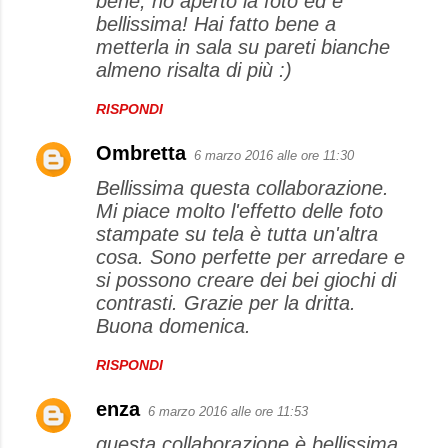
bene, ho aperto la foto ed é
m
bellissima! Hai fatto bene a
e
metterla in sala su pareti bianche
almeno risalta di più :)
n
t
RISPONDI
i
Ombretta
6 marzo 2016 alle ore 11:30
Bellissima questa collaborazione.
Mi piace molto l'effetto delle foto
stampate su tela è tutta un'altra
cosa. Sono perfette per arredare e
si possono creare dei bei giochi di
contrasti. Grazie per la dritta.
Buona domenica.
RISPONDI
enza
6 marzo 2016 alle ore 11:53
questa collaborazione è bellissima