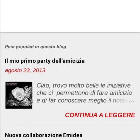
P
o
s
Post popolari in questo blog
t
Il mio primo party dell'amicizia
a
u
agosto 23, 2013
n
c
Ciao, trovo molto belle le iniziative
o
che ci permettono di fare amicizia
m
e di far conoscere meglio il nostro
m
blog Oggi ho deciso di dar vita ad
e
CONTINUA A LEGGERE
un "party" dell'amicizia .... Mi
n
piacerebbe che il tutto non si
t
fermasse a una condivisione di
o
Nuova collaborazione Emidea
post, ma anche di sentimenti ed