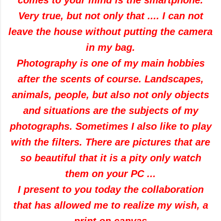
comes to your mind
is the smartphone
.
Very true
,
but not only that
....
I can not
leave the house
without putting
the camera
in my bag
.
Photography is
one of my
main hobbies
after
the scents
of course.
Landscapes
,
animals
,
people, but
also not only
objects
and situations
are the subjects
of my
photographs
.
Sometimes
I also like to
play
with
the filters
.
There are pictures
that
are
so beautiful that
it is
a
pity only
watch
them
on your PC
...
I present to you
today
the collaboration
that has allowed
me to realize
my wish
,
a