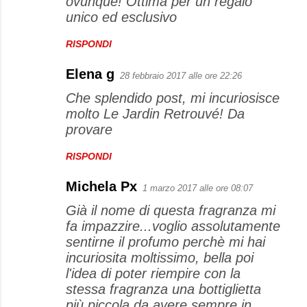
ovunque! Ottima per un regalo
e
unico ed esclusivo
n
RISPONDI
t
i
Elena g
28 febbraio 2017 alle ore 22:26
Che splendido post, mi incuriosisce
molto Le Jardin Retrouvé! Da
provare
RISPONDI
Michela Px
1 marzo 2017 alle ore 08:07
Già il nome di questa fragranza mi
fa impazzire...voglio assolutamente
sentirne il profumo perchè mi hai
incuriosita moltissimo, bella poi
l'idea di poter riempire con la
stessa fragranza una bottiglietta
più piccola da avere sempre in