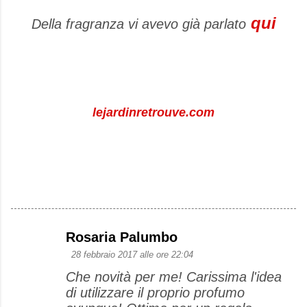
qui
Della fragranza vi avevo già parlato
lejardinretrouve.com
Rosaria Palumbo
C
28 febbraio 2017 alle ore 22:04
o
Che novità per me! Carissima l'idea
m
di utilizzare il proprio profumo
m