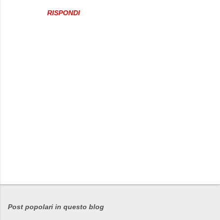
RISPONDI
P
o
s
Post popolari in questo blog
t