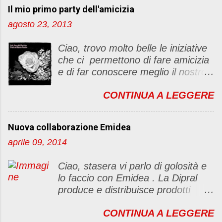
Il mio primo party dell'amicizia
a
u
agosto 23, 2013
n
c
Ciao, trovo molto belle le iniziative
o
che ci permettono di fare amicizia
m
e di far conoscere meglio il nostro
m
blog Oggi ho deciso di dar vita ad
e
CONTINUA A LEGGERE
un "party" dell'amicizia .... Mi
n
piacerebbe che il tutto non si
t
fermasse a una condivisione di
o
Nuova collaborazione Emidea
post, ma anche di sentimenti ed
aprile 09, 2014
emozioni. Non siete obbligate a
fare un articolino per l'iniziativa. Se
Ciao, stasera vi parlo di golosità e
avete il tempo bene, altrimenti no
lo faccio con Emidea . La Dipral
problem. :D Le regole sono le
produce e distribuisce prodotti
seguenti 1) Prelevare l'immagine
alimentari food & drinks di alta
sottostante e inserirla al lato del
CONTINUA A LEGGERE
qualità a marchio Emidea (rivolti
blog con il link del mio