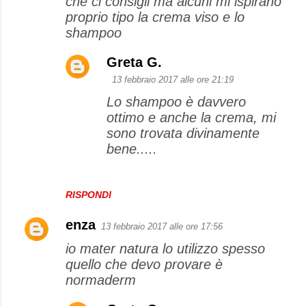
che ci consigli ma alcuni mi ispirano
m
proprio tipo la crema viso e lo
m
shampoo
e
Greta G.
n
13 febbraio 2017 alle ore 21:19
t
Lo shampoo è davvero
i
ottimo e anche la crema, mi
sono trovata divinamente
bene.....
RISPONDI
enza
13 febbraio 2017 alle ore 17:56
io mater natura lo utilizzo spesso
quello che devo provare è
normaderm