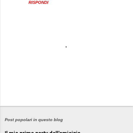
RISPONDI
P
o
s
Post popolari in questo blog
t