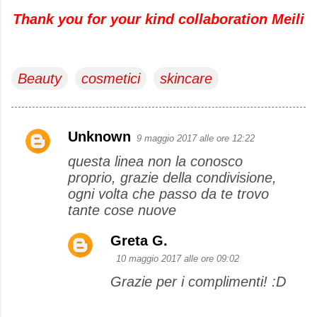
Thank you for your kind collaboration Meili
Beauty
cosmetici
skincare
Unknown
9 maggio 2017 alle ore 12:22
C
questa linea non la conosco
o
proprio, grazie della condivisione,
m
ogni volta che passo da te trovo
m
tante cose nuove
e
Greta G.
n
10 maggio 2017 alle ore 09:02
t
Grazie per i complimenti! :D
i