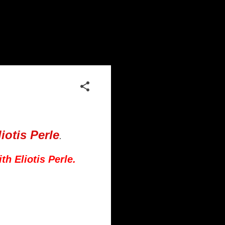
liotis Perle
.
th Eliotis Perle.