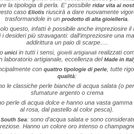
 la tipologia di perla. E’ possibile
ridar vita ai nost
questo caso
riuscirà a dare nuovamente vigo
Eliotis
trasformandole in un
.
prodotto di alta gioielleria
olo questo, infatti è possibile anche impreziosire il 
i desideri più stravaganti: dall’impreziosire una m
addirittura un paio di scarpe….
o
in tutti i sensi,
realizzati co
unici
gioielli artigianali
n laboratorio artigianale, eccellenza del
Made in Ital
ncipalmente con
, tutte ri
quattro tipologie di perle
:
qualità
no le classiche perle bianche di acqua salata (o pe
sfumature argento o crema
o perle di acqua dolce e hanno una vasta gamma di
al rosa, dal pastello al color pesca).
: sono d’acqua salata e sono considerate
e South Sea
reziose. Hanno un colore oro intenso o champagn