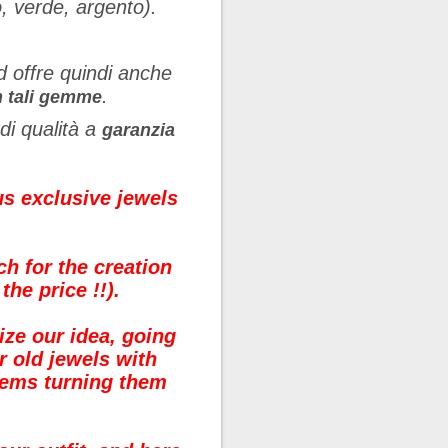
o, verde, argento).
 offre quindi anche
.
on tali gemme
di qualità a
garanzia
ous exclusive jewels
ch for the creation
he price !!).
ize our idea, going
ur old jewels with
 gems turning them