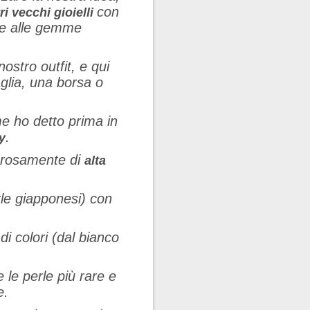
con
ri vecchi gioielli
re alle gemme
nostro outfit, e qui
aglia, una borsa o
me ho detto prima in
.
y
gorosamente di
alta
rle giapponesi) con
 colori (dal bianco
 le perle più rare e
e.