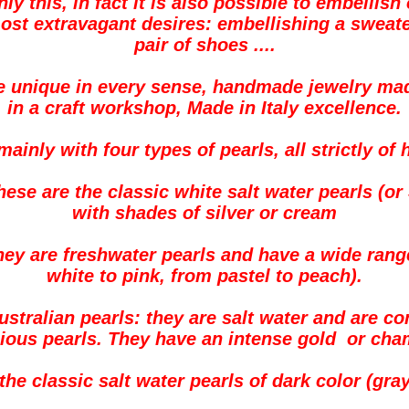
nly this, in fact it is also possible to embellish
 most extravagant desires: embellishing a sweate
pair of shoes ....
e unique in every sense, handmade jewelry mad
in a craft workshop, Made in Italy excellence.
mainly with four types of pearls, all strictly o
hese are the classic white salt water pearls (o
with shades of silver or cream
hey are freshwater pearls and have a wide rang
white to pink, from pastel to peach).
ustralian pearls: they are salt water and are c
cious pearls. They have an intense gold or cha
 the classic salt water pearls of dark color (gray