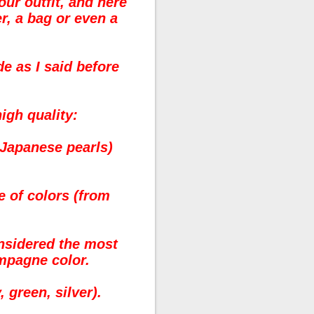
 our outfit, and here
r, a bag or even a
e as I said before
f high quality:
r Japanese pearls)
e of colors (from
onsidered the most
mpagne color.
, green, silver).