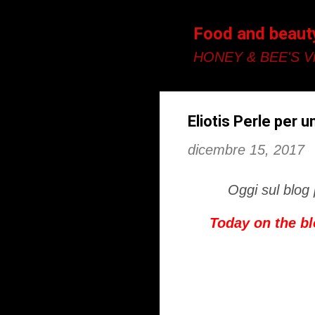
Food and beaut
HONEY & BEE'S Vi
Eliotis Perle per 
dicembre 15, 2017
Oggi sul blog 
Today on the blo