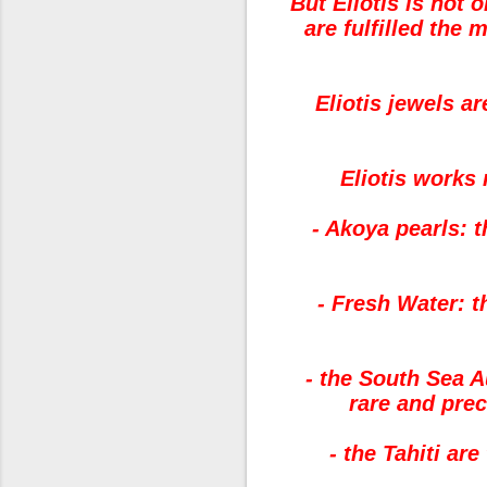
But Eliotis is not o
are fulfilled the
Eliotis jewels ar
Eliotis works 
- Akoya pearls: t
- Fresh Water: t
- the South Sea A
rare and pre
- the Tahiti are