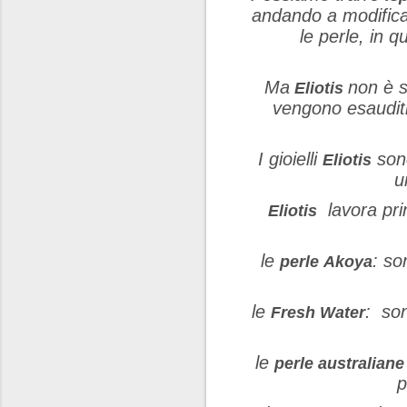
andando a modificare
le perle, in 
Ma
non è s
Eliotis
vengono esauditi 
I gioielli
son
Eliotis
u
lavora pri
Eliotis
le
: so
perle Akoya
le
: son
Fresh Water
le
perle australian
p