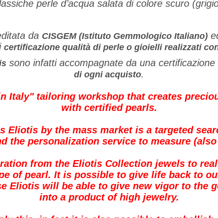
lassiche perle d’acqua salata di colore scuro (grigi
ditata da
ed
CISGEM (Istituto Gemmologico Italiano)
i
certificazione qualità di perle o gioielli realizzati c
sono infatti accompagnate da una certificazione 
is
.
di ogni acquisto
in Italy" tailoring workshop that creates preci
with certified pearls.
s Eliotis by the mass market is a targeted sear
nd the personalization service to measure (also t
ation from the Eliotis Collection jewels to real
e of pearl. It is possible to give life back to o
ase Eliotis will be able to give new vigor to the
into a product of high jewelry.