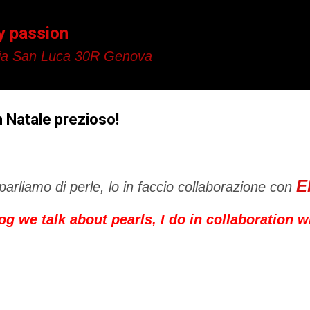
Passa ai contenuti principali
y passion
a San Luca 30R Genova
un Natale prezioso!
E
parliamo di perle, lo in faccio collaborazione con
g we talk about pearls, I do in collaboration wi