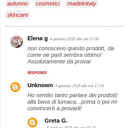
autunno
cosmetici
madeinitaly
skincare
Elena g
4 gennaio 2018 alle ore 17:06
C
non conoscevo questo prodott, da
o
come ne parli sembra ottimo!
m
Assolutamente da provar
m
e
RISPONDI
n
Unknown
4 gennaio 2018 alle ore 17:19
t
Ho sentito tanto parlare dei prodotti
i
alla bava di lumaca...prima o poi mi
convincerò a provarli!
Greta G.
5 gennaio 2018 alle ore 07:24