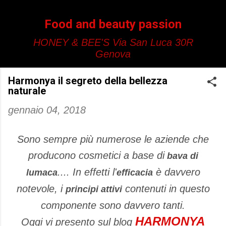
Passa ai contenuti principali
Food and beauty passion
HONEY & BEE'S Via San Luca 30R
Genova
Harmonya il segreto della bellezza
naturale
gennaio 04, 2018
Sono sempre più numerose le aziende che
producono cosmetici a base di
bava di
.... In effetti l'
è davvero
lumaca
efficacia
notevole, i
contenuti in questo
principi attivi
componente sono davvero tanti.
HARMONYA
Oggi vi presento sul blog