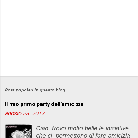
P
o
s
Post popolari in questo blog
t
Il mio primo party dell'amicizia
a
u
agosto 23, 2013
n
c
Ciao, trovo molto belle le iniziative
o
che ci permettono di fare amicizia