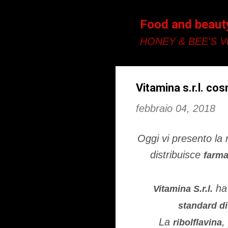
Food and beaut
HONEY & BEE'S Vi
Vitamina s.r.l. co
febbraio 04, 2018
Oggi vi presento la
distribuisce
farma
ha 
Vitamina S.r.l.
standard di
La
,
ribolflavina