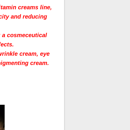
Vitamin creams line,
city and reducing
g a cosmeceutical
fects.
wrinkle cream, eye
pigmenting cream.