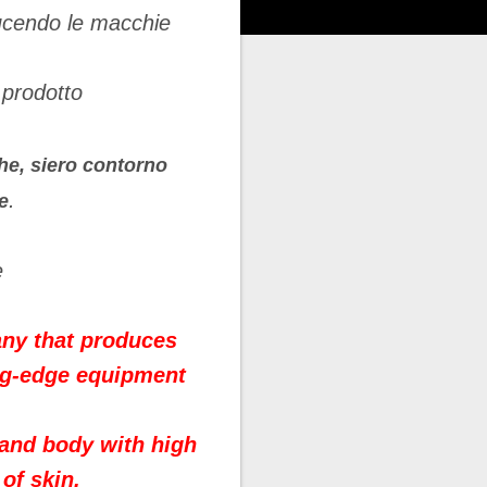
iducendo le macchie
 prodotto
he, siero contorno
.
e
e
any that produces
ing-edge equipment
e and body with high
of skin.