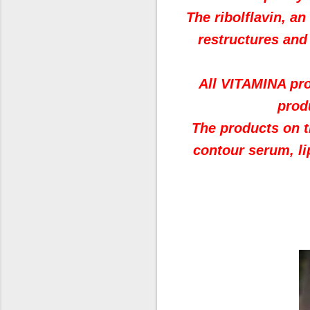
The ribolflavin, an
restructures and
All VITAMINA pro
produ
The products on t
contour serum, l