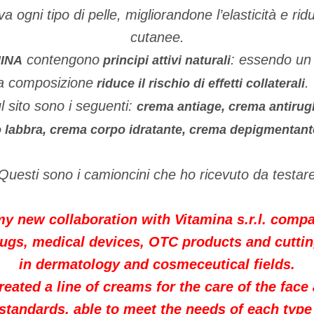
ova ogni tipo di pelle, migliorandone l’elasticità e r
cutanee.
contengono
: essendo un
INA
principi attivi naturali
a composizione
.
riduce il rischio di effetti collaterali
ul sito sono i seguenti:
crema
antiage, crema antirug
o labbra, crema corpo idratante, crema depigmentant
Questi sono i camioncini che ho ricevuto da testar
my new collaboration with Vitamina s.r.l. comp
rugs, medical devices, OTC products and cutt
in dermatology and cosmeceutical fields.
created a line of creams for the care of the fac
 standards, able to meet the needs of each type 