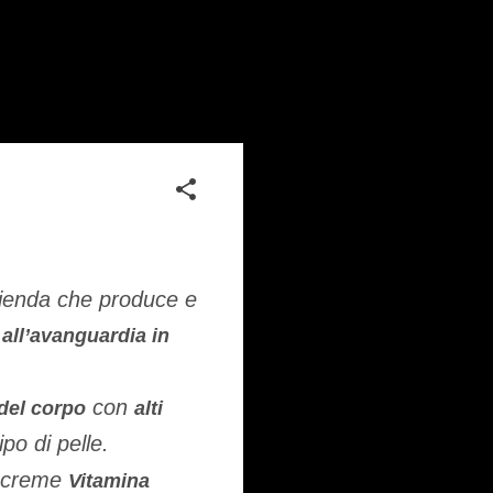
ienda che produce e
all’avanguardia in
con
del corpo
alti
po di pelle.
di creme
Vitamina