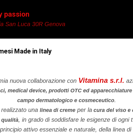
Passa ai contenuti principali
y passion
a San Luca 30R Genova
smesi Made in Italy
Vitamina s.r.l.
 mia nuova collaborazione con
az
ci,
medical device, prodotti OTC ed apparecchiature 
.
campo dermatologico e cosmeceutico
realizzato una
per la
linea di creme
cura del viso e 
, in grado di soddisfare le esigenze di ogni ti
 qualità
 principio attivo essenziale e naturale, della linea 