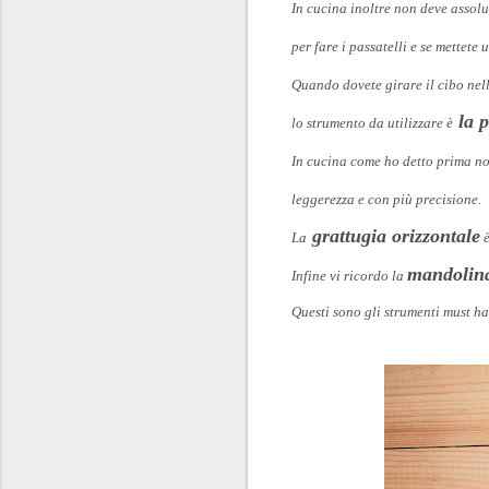
In cucina inoltre non deve asso
per fare i passatelli e se mettete
Quando dovete girare il cibo nell
la p
lo strumento da utilizzare è
In cucina come ho detto prima n
leggerezza e con più precisione.
grattugia orizzontale
La
è
mandolin
Infine vi ricordo la
Questi sono gli strumenti must h