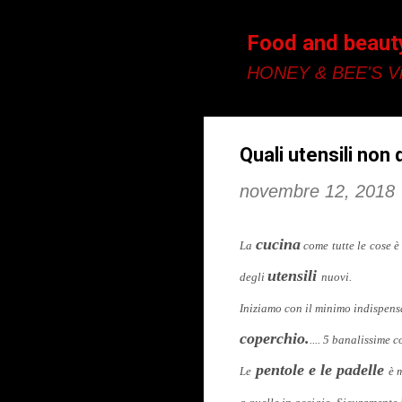
Food and beaut
HONEY & BEE'S Vi
Quali utensili non
novembre 12, 2018
cucina
La
come tutte le cose è
utensili
degli
nuovi.
Iniziamo con il minimo indispens
coperchio.
.... 5 banalissime
pentole e le padelle
Le
è 