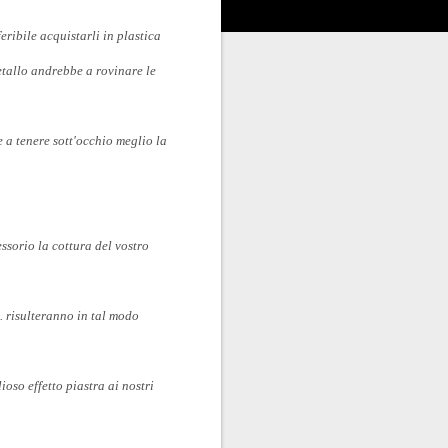
eribile acquistarli in plastica
metallo andrebbe a rovinare le
e a tenere sott'occhio meglio la
essorio la cottura del vostro
... risulteranno in tal modo
so effetto piastra ai nostri