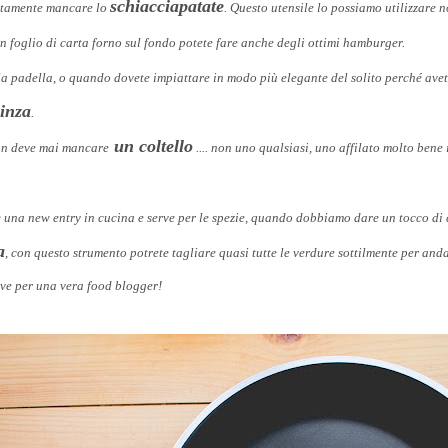
schiacciapatate
lutamente mancare lo
. Questo utensile lo possiamo utilizzare 
 un foglio di carta forno sul fondo potete fare anche degli ottimi hamburger.
a padella, o quando dovete impiattare in modo più elegante del solito perché avete 
inza
.
un coltello
on deve mai mancare
.... non uno qualsiasi, uno affilato molto bene
 una new entry in cucina e serve per le spezie, quando dobbiamo dare un tocco di co
a
, con questo strumento potrete tagliare quasi tutte le verdure sottilmente per andare
ave per una vera food blogger!