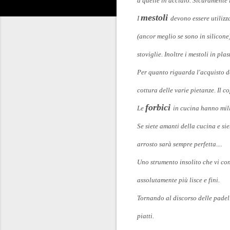
a quelle in acciaio. Sicuramente
mestoli
I
devono essere utilizza
(ancor meglio se sono in silicone)
stoviglie. Inoltre i mestoli in pl
Per quanto riguarda l'acquisto 
cottura delle varie pietanze. Il c
forbici
Le
in cucina hanno mil
Se siete amanti della cucina e s
arrosto sarà sempre perfetta....
Uno strumento insolito che vi con
assolutamente più lisce e fini.
Tornando al discorso delle padell
piatti.