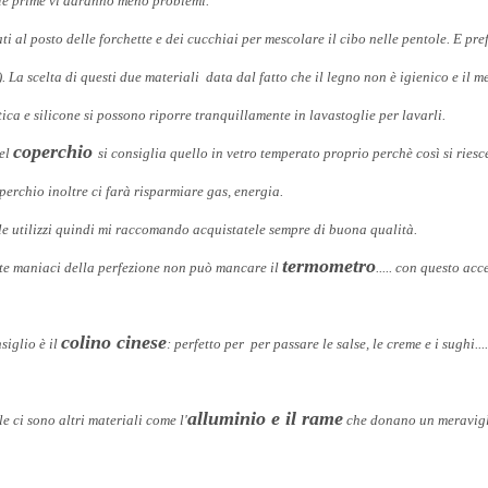
 le prime vi daranno meno problemi.
ti al posto delle forchette e dei cucchiai per mescolare il cibo nelle pentole. E pref
. La scelta di questi due materiali data dal fatto che il legno non è igienico e il 
astica e silicone si possono riporre tranquillamente in lavastoglie per lavarli.
coperchio
del
si consiglia quello in vetro temperato proprio perchè così si riesc
operchio inoltre ci farà risparmiare gas, energia.
le utilizzi quindi mi raccomando acquistatele sempre di buona qualità.
termometro
iete maniaci della perfezione non può mancare il
..... con questo acc
colino cinese
siglio è il
: perfetto per per passare le salse, le creme e i sughi..
alluminio e il rame
e ci sono altri materiali come l'
che donano un meraviglio