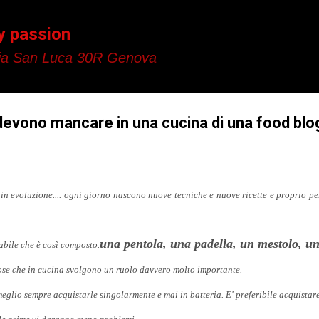
Passa ai contenuti principali
y passion
a San Luca 30R Genova
 devono mancare in una cucina di una food bl
 in evoluzione.... ogni giorno nascono nuove tecniche e nuove ricette e proprio 
una pentola, una padella, un mestolo, un
abile che è così composto.
 cose che in cucina svolgono un ruolo davvero molto importante.
meglio sempre acquistarle singolarmente e mai in batteria. E' preferibile acquistare