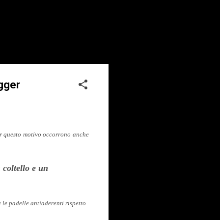
ogger
per questo motivo occorrono anche
 coltello e un
 le padelle antiaderenti rispetto