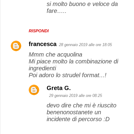
n
si molto buono e veloce da
t
fare…..
i
RISPONDI
francesca
28 gennaio 2019 alle ore 18:05
Mmm che acquolina
Mi piace molto la combinazione di
ingredienti
Poi adoro lo strudel format...!
Greta G.
29 gennaio 2019 alle ore 08:25
devo dire che mi è riuscito
benenonostanete un
incidente di percorso :D