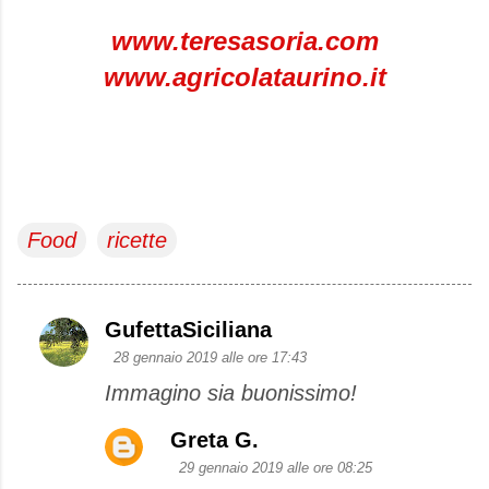
www.teresasoria.com
www.agricolataurino.it
Food
ricette
GufettaSiciliana
C
28 gennaio 2019 alle ore 17:43
o
Immagino sia buonissimo!
m
m
Greta G.
e
29 gennaio 2019 alle ore 08:25