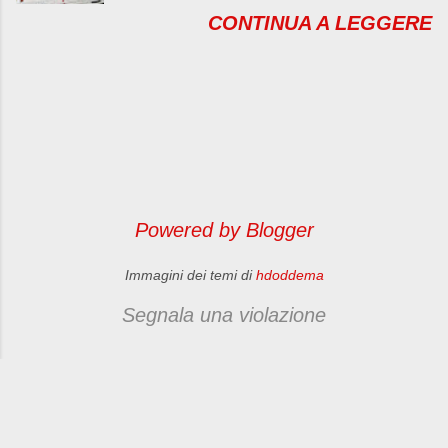
#Gojirra . Esatto…E’ proprio quello
nel dettaglio i prodotti
della lista e lasciare un commento
CONTINUA A LEGGERE
a cui avete pensato! Una birra
GUSTO
5) Condividere questa iniziativa sul
creata con le bacche di Goji .
ESPRESSO
vs blog (se riuscite) Questo "party"
Quelle piccolissime bacche rosse
Gusto Espresso è la linea
termina il 25 ottobre! Vi aspetto
dalle mille proprietà. Sono
di prodotti Emidea dedicata ai caffè
numerose/i ....
antiossidanti per esempio, ovvero
aromatizzati. Comprende una
un toccasana per tutto l’organismo
selezione di sapori creata per chi
perché prevengono
vuole an...
l’invecchiamento dei tessuti, organi
e apparati. Per non parlare del
Powered by Blogger
fatto che le bacche di Goji sono
multivitaminiche ed eccellenti
Immagini dei temi di
hdoddema
energizzanti naturali. Quindi amici
sportivi se già sapevate che la birra
Segnala una violazione
è consigliatissima dopo lo sforzo
fisico (tutti i tipi di sforzo fisico…
credo ci siamo capiti), a questo
punto fossi in voi me ne farei una
anche prima! :D Gojirra è un