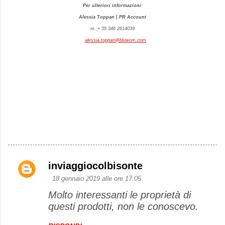
Per ulteriori informazioni:
Alessia Toppan | PR Account
m. + 39 346 2614039
alessia.toppan@bluwom.com
inviaggiocolbisonte
C
18 gennaio 2019 alle ore 17:05
o
Molto interessanti le proprietà di
m
questi prodotti, non le conoscevo.
m