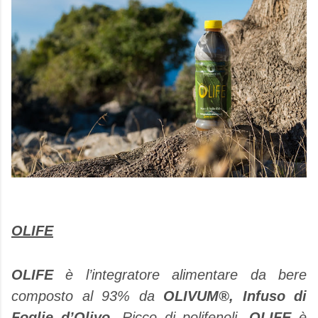
OLIFE
OLIFE
è l’integratore alimentare da bere
composto al 93% da
OLIVUM®,
Infuso di
Foglie d’Olivo.
Ricco di polifenoli,
OLIFE
è