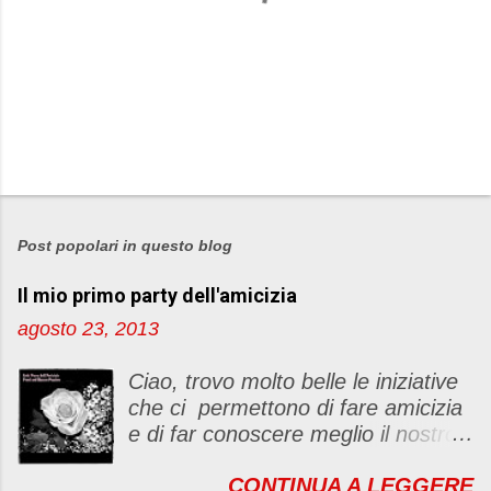
P
o
s
Post popolari in questo blog
t
Il mio primo party dell'amicizia
a
u
agosto 23, 2013
n
c
Ciao, trovo molto belle le iniziative
o
che ci permettono di fare amicizia
m
e di far conoscere meglio il nostro
m
blog Oggi ho deciso di dar vita ad
e
CONTINUA A LEGGERE
un "party" dell'amicizia .... Mi