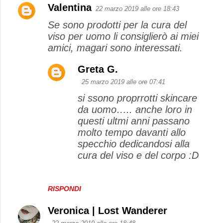
Valentina
22 marzo 2019 alle ore 18:43
C
Se sono prodotti per la cura del
o
viso per uomo li consiglierò ai miei
m
amici, magari sono interessati.
m
e
Greta G.
n
25 marzo 2019 alle ore 07:41
t
si ssono proprrotti skincare
da uomo….. anche loro in
i
questi ultmi anni passano
molto tempo davanti allo
specchio dedicandosi alla
cura del viso e del corpo :D
RISPONDI
Veronica | Lost Wanderer