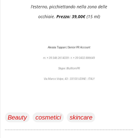
l’esterno, picchiettando nella zona delle
occhiaie.
Prezzo:
39,00€
(15 ml)
Alessia Toppan | Senior PR Account
m. + 39 346 2614039 - t. + 39 0432 886649
Skype: BluWomPR
Via Marco Volpe, 43 - 33100 UDINE - ITALY
Beauty
cosmetici
skincare