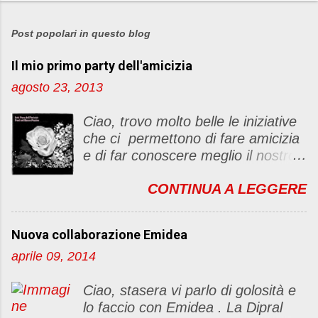
P
o
s
Post popolari in questo blog
t
Il mio primo party dell'amicizia
a
u
agosto 23, 2013
n
c
Ciao, trovo molto belle le iniziative
o
che ci permettono di fare amicizia
m
e di far conoscere meglio il nostro
m
blog Oggi ho deciso di dar vita ad
e
CONTINUA A LEGGERE
un "party" dell'amicizia .... Mi
n
piacerebbe che il tutto non si
t
fermasse a una condivisione di
o
Nuova collaborazione Emidea
post, ma anche di sentimenti ed
aprile 09, 2014
emozioni. Non siete obbligate a
fare un articolino per l'iniziativa. Se
Ciao, stasera vi parlo di golosità e
avete il tempo bene, altrimenti no
lo faccio con Emidea . La Dipral
problem. :D Le regole sono le