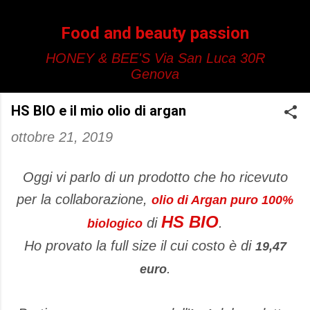
Passa ai contenuti principali
Food and beauty passion
HONEY & BEE'S Via San Luca 30R
Genova
HS BIO e il mio olio di argan
ottobre 21, 2019
Oggi vi parlo di un prodotto che ho ricevuto
per la collaborazione,
olio di Argan puro 100%
HS BIO
di
.
biologico
Ho provato la full size il cui costo è di
19,47
.
euro