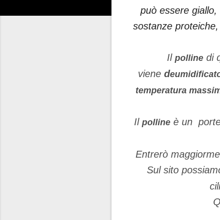
può essere giallo,
sostanze proteiche
Il
di 
polline
viene
d
eumidificat
temperatura massim
Il
è un porte
polline
Entrerò maggiorment
Sul sito possiam
ci
Q