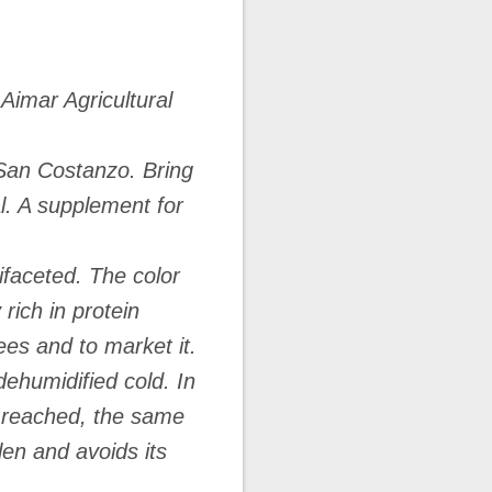
Aimar Agricultural
r San Costanzo. Bring
al. A supplement for
ifaceted. The color
rich in protein
ees and to market it.
dehumidified cold. In
s reached, the same
len and avoids its