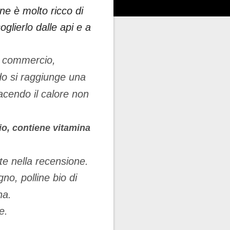
line è molto ricco di
oglierlo dalle api e a
in commercio,
do si raggiunge una
acendo il calore non
io, contiene vitamina
te nella recensione.
gno, polline bio di
na.
e.