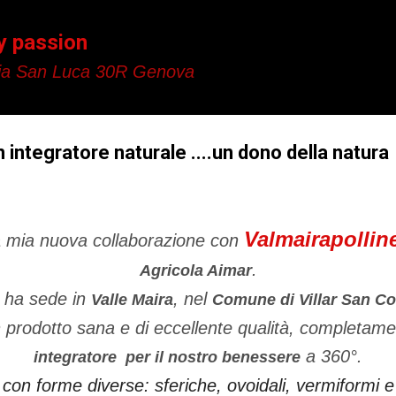
Passa ai contenuti principali
y passion
a San Luca 30R Genova
n integratore naturale ....un dono della natura
Valmairapollin
a mia nuova collaborazione con
.
Agricola Aimar
ha sede in
, nel
Valle Maira
Comune di Villar San C
n prodotto sana e di eccellente qualità, completame
a 360°.
integratore per il nostro benessere
 con forme diverse: sferiche, ovoidali, vermiformi e 