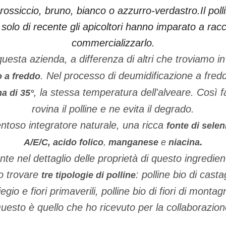
 rossiccio, bruno, bianco o azzurro-verdastro.
Il pol
,
solo di recente gli apicoltori hanno imparato a racc
commercializzarlo.
questa azienda, a differenza di altri che troviamo 
. Nel processo di deumidificazione a fred
o a freddo
, la stessa temperatura dell'alveare. Così f
a di 35°
rovina il polline e ne evita il degrado.
ntoso integratore naturale,
una ricca
fonte di selen
.
A/E/C,
acido folico
,
manganese
e
niacina
e nel dettaglio delle proprietà di questo ingredien
o trovare
: polline bio di casta
tre tipologie di polline
liegio e fiori primaverili, polline bio di fiori di montag
uesto è quello che ho ricevuto per la collaborazion