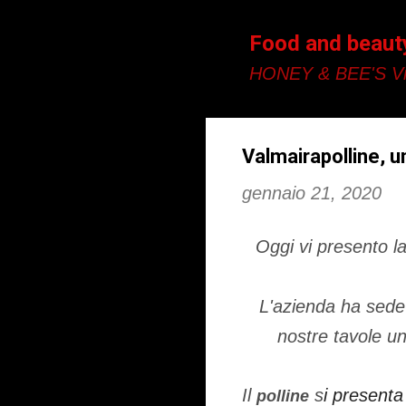
Food and beaut
HONEY & BEE'S Vi
Valmairapolline, u
gennaio 21, 2020
Oggi vi presento l
L'azienda ha sede
nostre tavole u
Il
s
i presenta
polline