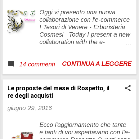
provincia di Alessandria) ed è
aperta tutto l'anno su
Oggi vi presento una nuova
prenotazione . Un piccolo
collaborazione con l'e-commerce
paradiso immerso nel verde sulle
I Tesori di Venere - Erboristeria
rive di un laghetto è il luogo
Cosmesi Today I present a new
ideale dove rilassarsi e
collaboration with the e-
dimenticare tutto lo stress e la
commerce I Tesori di Venere -
routine della vita di città. Un
Herbal Cosmetics
agriturismo ideale dove portare
CONTINUA A LEGGERE
14 commenti
anche i bambini in quanto nel
par...
Su questo e-commerce potete
trovare una vasta gamma di
Le proposte del mese di Rospetto, il
prodotti di erboristeria, prodotti
re degli acquisti
tradizione ayurveda, accessori
giugno 29, 2016
ed ausili ortopedici, indumenti
dimagranti, accessori palestra
(yoga e fitness), lampade di sa...
Ecco l’aggiornamento che tante
e tanti di voi aspettavano con l’e-