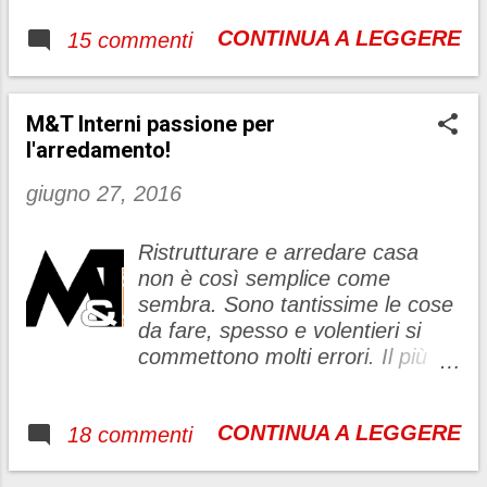
...
Questa
CONTINUA A LEGGERE
15 commenti
azienda si occupa della
coltivazione di agrumi con
metodo biologico certificato . Si
può definire un'azienda storica
M&T Interni passione per
dato che l'attività è iniziata nel
l'arredamento!
1954 , attività tramandata di
giugno 27, 2016
generazione in generazione a
partire da nonno Alfonso .
L'azienda ha sede nella
Ristrutturare e arredare casa
bellissima Piana di Sibari
non è così semplice come
(Corigliano Calabro) dove si
sembra. Sono tantissime le cose
estende per circa 40 ettari. Tutte
da fare, spesso e volentieri si
le fasi (dalla raccolta alla
commettono molti errori. Il più
lavorazione) vengono effettuate
ricorrente è quello di affidarsi a
accuratamente salvaguardando
tante figure diverse: architetto,
l'ambiente. Nel video potete
CONTINUA A LEGGERE
18 commenti
negozio di mobili, muratori,
vedere tutte le fasi delle
idraulici, elettricisti ecc….
lavorazioni This company deals