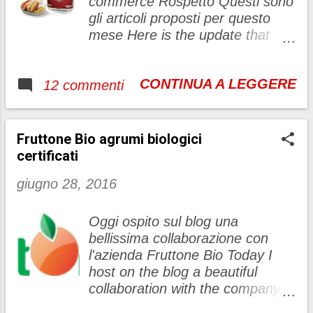
commerce Rospetto Questi sono
gli articoli proposti per questo
mese Here is the update that
many of you were waiting with e-
commerce Rospetto These are
CONTINUA A LEGGERE
12 commenti
the articles proposed for this
month
Ariete macchina per hot dog
Fruttone Bio agrumi biologici
party time Cosa volere di più per
certificati
questa estate? Una macchina
giugno 28, 2016
che “sforna” fragranti hot dog,
con espulsione a fine cottura
automatica. clicca qui Ariete
Oggi ospito sul blog una
machine hot dog party time What
bellissima collaborazione con
do you want for this summer? A
l'azienda Fruttone Bio Today I
machine "bakes" fragrant hot
host on the blog a beautiful
dogs, with expulsion at the end
collaboration with the company
of automatic cooking.
Fruttone Bio