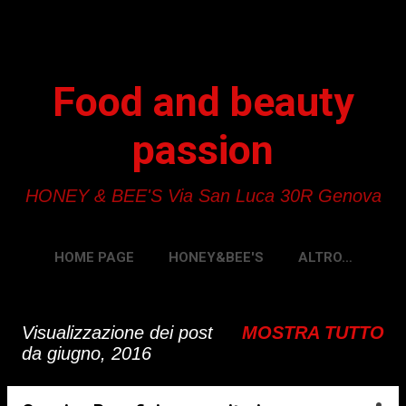
Passa ai contenuti principali
Food and beauty
passion
HONEY & BEE'S Via San Luca 30R Genova
HOME PAGE
HONEY&BEE'S
ALTRO…
Visualizzazione dei post
MOSTRA TUTTO
P
da giugno, 2016
o