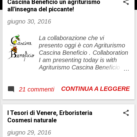
s
Cascina Beneficio un agriturismo
all'insegna del piccante!
t
giugno 30, 2016
La collaborazione che vi
presento oggi è con Agriturismo
Cascina Beneficio . Collaboration
I am presenting today is with
Agriturismo Cascina Beneficio
Questa
CONTINUA A LEGGERE
21 commenti
azienda agricola mi ha colpito
particolarmente per alcune sue
caratteristiche e, dato che non
dista tanto da Genova, il prima
I Tesori di Venere, Erboristeria
possibile andrò a visitarla.
Cosmesi naturale
Cascina Beneficio è sita in
giugno 29, 2016
Castelnuovo Bormida (in