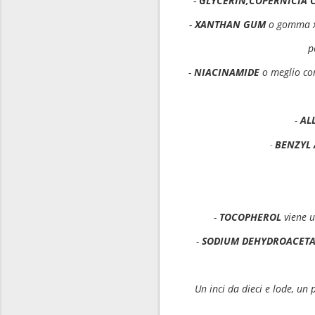
-
GLYCERIN,COPERNICIA 
-
XANTHAN GUM
o gomma xa
p
-
NIACINAMIDE
o meglio con
-
AL
BENZYL
-
-
TOCOPHEROL
viene u
-
SODIUM DEHYDROACETA
Un inci da dieci e lode, un