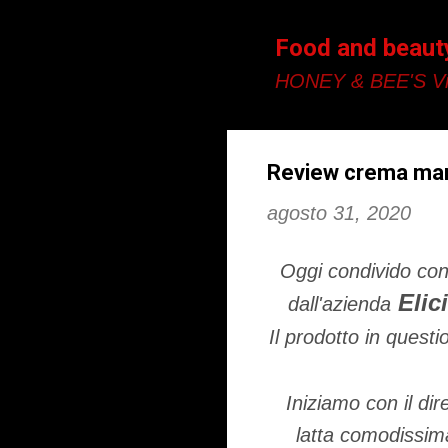
Food and beaut
HONEY & BEE'S Vi
Review crema mani
agosto 31, 2020
Oggi condivido con 
Elic
dall'azienda
Il prodotto in questi
Iniziamo con il di
latta comodissima