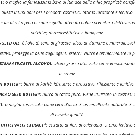
TE
: o meglio la famosissima bava di lumaca dalle mille proprietà benefich
questi ultimi anni per i prodotti cosmetici, ottimo idratante e lenitivo.
: è un olio limpido di colore giallo ottenuto dalla spremitura dell'avoca
nutritive, dermorestitutive e filmogene.
 SEED OIL
: è l'olio di semi di girasole. Ricco di vitamine e minerali, S
ettiva, protegge la pelle dagli agenti esterni. Nutre e ammorbidisce la p
STEARATE,CETYL ALCOHOL
: alcole grasso utilizzato come emulsionante
le creme.
I BUTTER*
: burro di karitè, idratante e protettivo, rilassante e lenitivo
ACAO SEED BUTTER*
: burro di cacao puro. Viene utilizzato in cosmesi 
IL
: o meglio conosciuto come cera d'oliva. E' un emolliente naturale. 
di elevata qualità.
OFFICINALIS EXTRACT*
: estratto di fiori di calendula. Ottimo lenitivo 