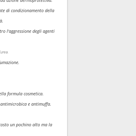
 ad azione dermoprotettiva.
nte di condizionamento della
à.
ro l'aggressione degli agenti
'urea.
fumazione.
nella formula cosmetica.
 antimicrobica e antimuffa.
 costo un pochino alto ma la