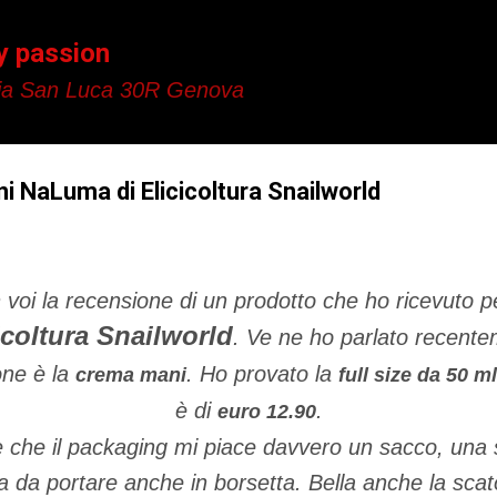
Passa ai contenuti principali
y passion
a San Luca 30R Genova
 NaLuma di Elicicoltura Snailworld
voi la recensione di un prodotto che ho ricevuto p
icoltura Snailworld
. Ve ne ho parlato recent
one è la
. Ho provato la
crema mani
full size da 50 ml
è di
.
euro 12.90
re che il packaging mi piace davvero un sacco, una s
 da portare anche in borsetta. Bella anche la scat