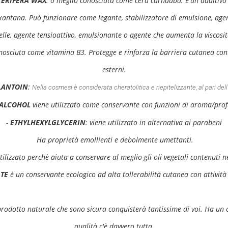
CERIFERA WAX
: o meglio conosciuta come cera carnauba. E'un additivo
ntana. Può funzionare come legante, stabilizzatore di emulsione, age
elle, agente tensioattivo, emulsionante o agente che aumenta la viscosit
osciuta come vitamina B3. Protegge e rinforza la barriera cutanea cont
esterni.
LANTOIN
:
Nella cosmesi è considerata cheratolitica e riepitelizzante, al pari dell
 ALCOHOL
viene utilizzato come conservante con funzioni di aroma/pro
-
ETHYLHEXYLGLYCERIN
: viene utilizzato in alternativa ai parabeni
Ha proprietà emollienti e debolmente umettanti.
tilizzato perchè aiuta a conservare al meglio gli oli vegetali contenuti 
TE
è un conservante ecologico ad alta tollerabilità cutanea con attività
 prodotto naturale che sono sicura conquisterà tantissime di voi. Ha un
qualità c'è davvero tutta.