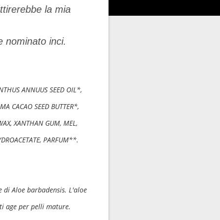
tirerebbe la mia
e nominato inci.
IANTHUS ANNUUS SEED OIL*,
MA CACAO SEED BUTTER*,
 WAX, XANTHAN GUM, MEL,
YDROACETATE, PARFUM**.
e di Aloe barbadensis. L'aloe
ti age per pelli mature.