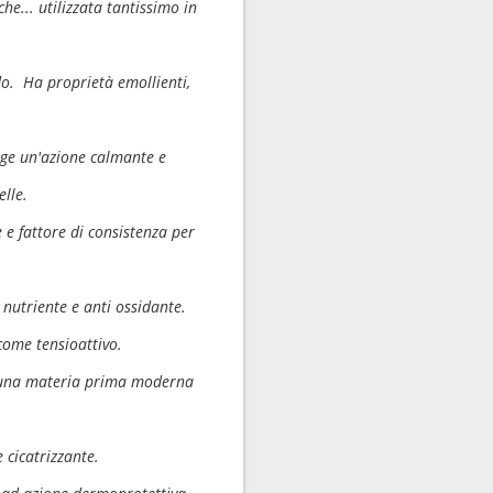
e... utilizzata tantissimo in
do. Ha proprietà emollienti,
volge un'azione calmante e
elle.
 e fattore di consistenza per
, nutriente e anti ossidante.
come tensioattivo.
E' una materia prima moderna
e cicatrizzante.