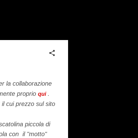
er la collaborazione
emente proprio
.
qui
il cui prezzo sul sito
catolina piccola di
ola con il "motto"