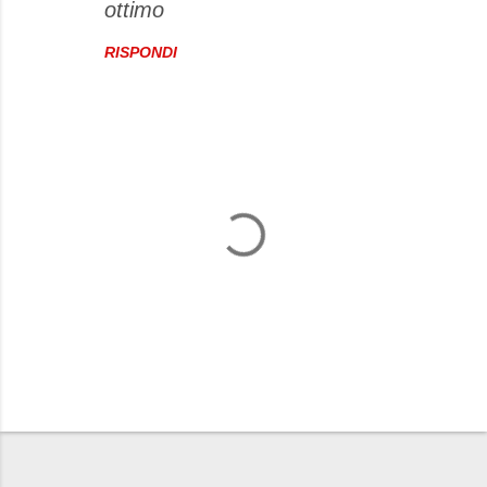
ottimo
RISPONDI
P
o
s