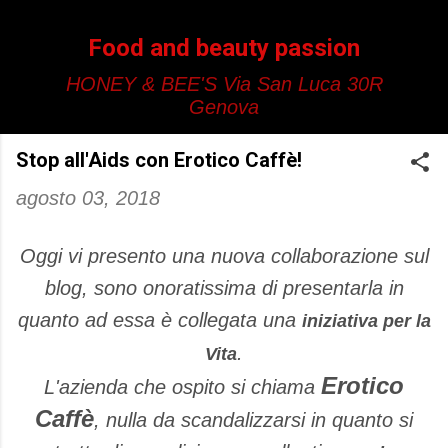
Passa ai contenuti principali
Food and beauty passion
HONEY & BEE'S Via San Luca 30R
Genova
Stop all'Aids con Erotico Caffè!
agosto 03, 2018
Oggi vi presento una nuova collaborazione sul
blog, sono onoratissima di presentarla in
quanto ad essa è collegata una
iniziativa per la
.
Vita
Erotico
L'azienda che ospito si chiama
Caffè
, nulla da scandalizzarsi in quanto si