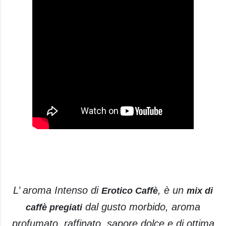
L’ aroma Intenso di
, è un
Erotico Caffè
mix di
dal gusto morbido, aroma
caffè pregiati
profumato, raffinato, sapore dolce e di ottima