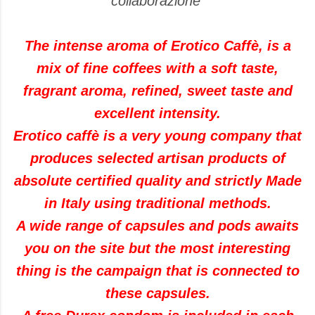
collaborazione
The intense aroma of Erotico Caffè, is a
mix of fine coffees with a soft taste,
fragrant aroma, refined, sweet taste and
excellent intensity.
Erotico caffè is a very young company that
produces selected artisan products of
absolute certified quality and strictly Made
in Italy using traditional methods.
A wide range of capsules and pods awaits
you on the site but the most interesting
thing is the campaign that is connected to
these capsules.