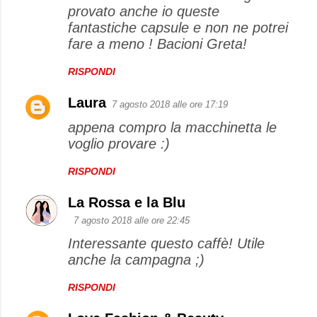
provato anche io queste
n
fantastiche capsule e non ne potrei
t
fare a meno ! Bacioni Greta!
i
RISPONDI
Laura
7 agosto 2018 alle ore 17:19
appena compro la macchinetta le
voglio provare :)
RISPONDI
La Rossa e la Blu
7 agosto 2018 alle ore 22:45
Interessante questo caffè! Utile
anche la campagna ;)
RISPONDI