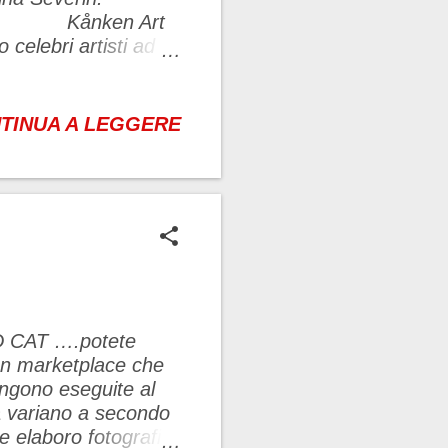
Art
 celebri artisti ad
utilizzando uno zaino
ollabora con la
otografa. Il suo
TINUA A LEGGERE
i grandi spazi della
ED CAT ….potete
 un marketplace che
engono eseguite al
a variano a secondo
e elaboro fotografie