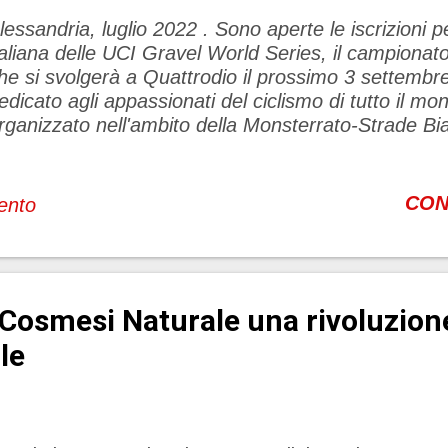
lessandria, luglio 2022 . Sono aperte le iscrizioni p
taliana delle UCI Gravel World Series, il campionat
he si svolgerà a Quattrodio il prossimo 3 settemb
edicato agli appassionati del ciclismo di tutto il mo
rganizzato nell'ambito della Monsterrato-Strade B
he trasformerà ufficialmente l'Alessandrino nel rifer
ondo del Gravel Internazionale. Nata nel Midwest d
irca 15 anni fa, la gravel è cresciuta in popolarità e
CON
ento
utto il mondo. Popolare tra i piloti alla ricerca di n
lementi di strada e mountain bike, e si svolge prin
on chiuse al traffico (ghiaia, piste forestali, strade ag
cc). La UCI Gravel World Series coinvolge partecipa
Cosmesi Naturale una rivoluzione
ondo, con gare su quattro continenti dove i piloti p
er i nuovi Campionati del mondo UCI Gravel ch...
le