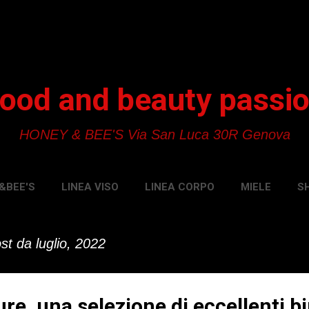
Passa ai contenuti principali
ood and beauty passi
HONEY & BEE'S Via San Luca 30R Genova
&BEE'S
LINEA VISO
LINEA CORPO
MIELE
S
st da luglio, 2022
ure, una selezione di eccellenti bi