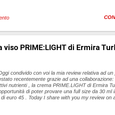
i qualsiasi tipologia e le trasformo in creazioni artis
rt . Utilizzo tantissime applicazioni con le quali vad
olori, sulle luci e riesco a trasformare davvero tut
CON
ento
emplice punto fino a trasformarlo in una creazione a
osso elaborare le vostre foto personali e se non vo
EDBUBBLE mi potete contattare direttamente via 
irettamente di tutto io…. Per quanto rigiarda le megl
 viso PRIME:LIGHT di Ermira Tur
bbigliamento i prezzi variano a seconda del tessut
on voi alcuni articoli della mia ultima collezione a m
ggi condivido con voi la mia review relativa ad un
estato recentemente grazie ad una collaborazione:
ttivi nutrienti , la crema PRIME.LIGHT di Ermira Tu
’opportunità di poter provare una full size da 30 ml i
 di euro 45 . Today I share with you my review on a
ecently tested thanks to a collaboration: the face 
ctive ingredients, the PRIME.LIGHT cream by Ermi