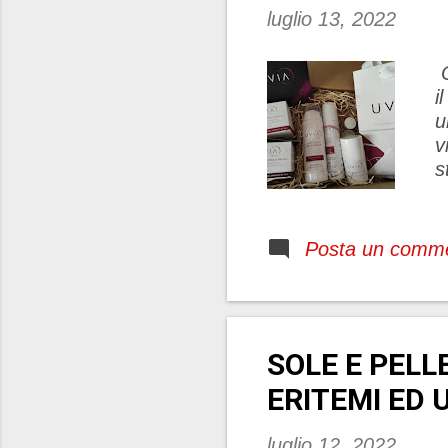
luglio 13, 2022
O
i
u
v
s
c
,
v
Posta un comm
s
m
d
d
SOLE E PELL
s
p
ERITEMI ED 
luglio 12, 2022