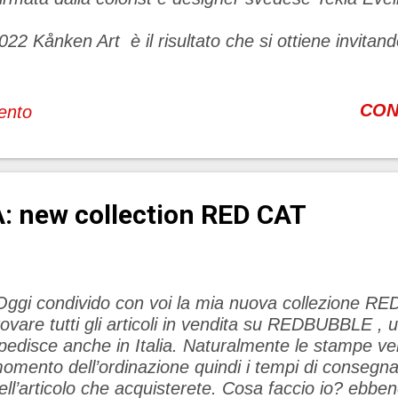
Kånken 
022 Kånken Art è il risultato che si ottiene invitando
sprimere il loro personale rapporto con la natura, 
ånken come tela. Per l’edizione 2022 Fjällräven c
vedese Tekla Evelina Severin, colorist, designer e f
CON
ento
uovo Kånken “Free Horizon” si ispira alle linee e a
atura e, p...
 new collection RED CAT
ggi condivido con voi la mia nuova collezione R
rovare tutti gli articoli in vendita su REDBUBBLE ,
pedisce anche in Italia. Naturalmente le stampe v
omento dell’ordinazione quindi i tempi di consegn
ell’articolo che acquisterete. Cosa faccio io? ebben