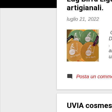
t
artigianali.
luglio 21, 2022
O
D
.
a
u
p
m
a
Posta un comm
s
c
m
d
UVIA cosmesi
b
s