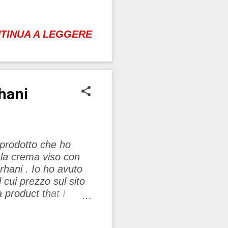
tiche o meglio Digital
o a giocare sui
to…. anche un
TINUA A LEGGERE
stratta. Su riciesta
lete acquistare su
mail e mi occupo
iette o altri capi di
hani
o. Ora condivido
ar...
 prodotto che ho
 la crema viso con
rhani . Io ho avuto
l cui prezzo sul sito
 product that I
cream with nourishing
ra Turhani. I had