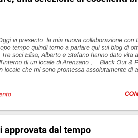
ggi vi presento la mia nuova collaborazione con L
opo tempo quindi torno a parlare qui sul blog di ott
 Tre soci Elisa, Alberto e Stefano hanno dato vita 
ll'interno di un locale di Arenzano , Black Out & Po
n locale che mi sono promessa assolutamente di and
rima possibile.... soprattutto anche perché si trov
ia Genova. Il progetto consiste nella produzione di 
rtigianale ognuna con delle caratteristiche ben spec
CON
ento
empre cercherò di inserire dei piccoli abbinamenti 
on lo scopo di farvele piacevolmente scoprire. Inut
olto orgogliosa di questa bellissima collaborazione 
ella mia regione.... Entriamo leggermente nel dettag
 approvata dal tempo
ionda, ambrata doppio malto, ipa rossa, castagna, 
pecial winter . Le birre ...