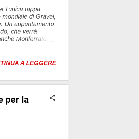
er l'unica tappa
o mondiale di Gravel,
re. Un appuntamento
ndo, che verrà
ianche Monferrato, e
imento italiano del
egli Stati Uniti
 ora è in crescita in
TINUA A LEGGERE
uove sfide, combina
cipalmente su strade
ricole, ciottoli,
nti da tutto il
 per la
otranno qualificarsi