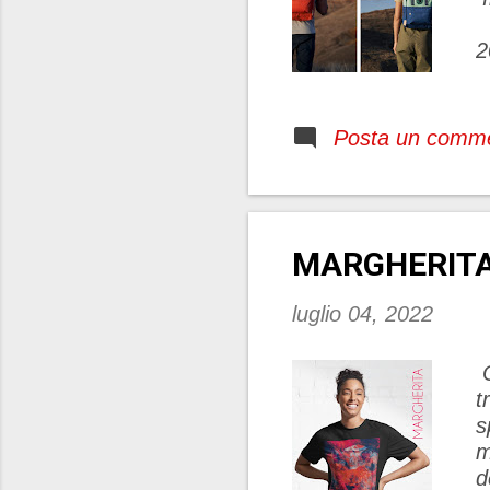
2
e
K
s
Posta un comm
n
n
MARGHERITA:
luglio 04, 2022
O
t
s
m
d