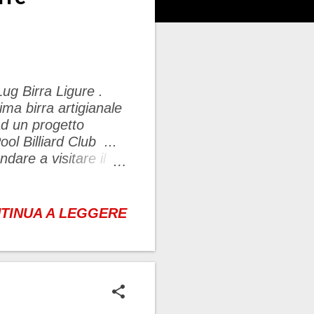
ug Birra Ligure .
ima birra artigianale
ad un progetto
ol Billiard Club ...
are a visitare il
a a due passi da casa
7 varianti di birra
ifiche .... come
TINUA A LEGGERE
per ciascuna birra
ile dire che sono
in quanto un'attività
lio, le birre sono:
stout, weiss e