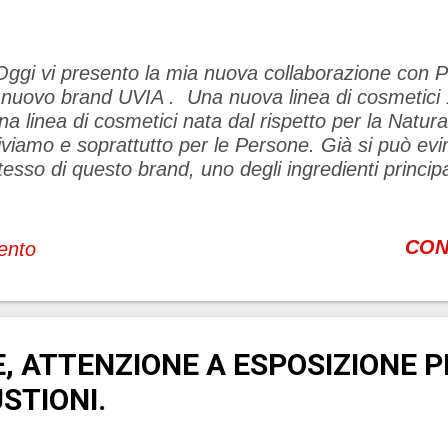
ggi vi presento la mia nuova collaborazione con 
l nuovo brand UVIA . Una nuova linea di cosmetici
na linea di cosmetici nata dal rispetto per la Natura,
iviamo e soprattutto per le Persone. Già si può ev
tesso di questo brand, uno degli ingredienti principal
osmetici è la vinaccia di uva rossa , specificatamen
 derivanti da un vitigno 100% biologico e certificat
inaccia è la buccia dell'uva comprensiva dei vinacci
CON
ento
enza raspo, eventualmente accompagnata da residu
osto parzialmente fermentato. In pratica, la vinac
a un acino d'uva, eliminata la sola polpa. Come s
ell’ambiente UVIA ? eleminando i campioncini…. ch
E, ATTENZIONE A ESPOSIZIONE P
ostituiti da minisize in vetro he offrono la possibilità
er due giorni. Tale vasetto di vetro deve essere ...
USTIONI.