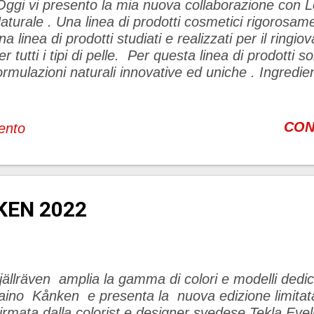
ggi vi presento la mia nuova collaborazione con 
aturale . Una linea di prodotti cosmetici rigorosame
na linea di prodotti studiati e realizzati per il ring
er tutti i tipi di pelle. Per questa linea di prodotti s
ormulazioni naturali innovative ed uniche . Ingredient
a agricoltura biologica , materie prime sicure ed ef
isibili i primi risultati già dopo pochi giorni di applic
rodotti cosmetici Lovves non contengono allergeni n
CON
ento
a sicurezza del consumatore finale è uno degli obiet
roprio per questo vengono effettuati test per quant
ompatibilità cutanea e analisi chimiche e batteriolog
osmetici Lovves sono testati dermatologicamente
KEN 2022
ickel. Le materie prime utilizzate per la realizzazion
osmetici Lovves sono cruelty free . I...
jällräven amplia la gamma di colori e modelli dedic
aino Kånken e presenta la nuova edizione limitat
irmata dalla colorist e designer svedese Tekl