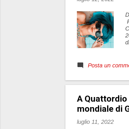
D
P
C
2
d
a
r
e
Posta un comm
a
u
r
p
A Quattordio 
c
c
mondiale di G
luglio 11, 2022