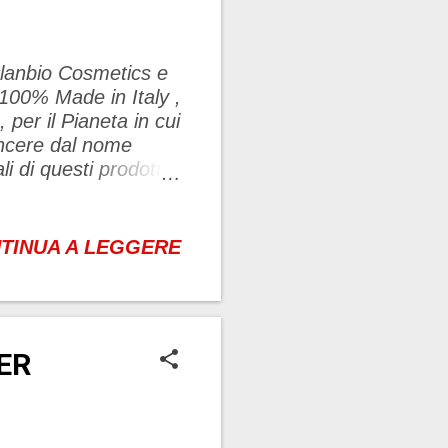
Planbio Cosmetics e
 100% Made in Italy ,
 per il Pianeta in cui
incere dal nome
i di questi prodotti
te del Nero di Troia
o blockchain . La
oli, solitamente
TINUA A LEGGERE
i di vino o di
cia è ciò che rimane
i prende cura
e sono stati
ER
 di testare il prodotto