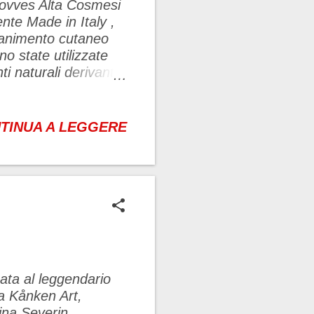
Lovves Alta Cosmesi
nte Made in Italy ,
iovanimento cutaneo
ono state utilizzate
i naturali derivanti
ficaci che rendono
azione del prodotto. I
e additivi chimici.
TINUA A LEGGERE
tivi dell’azienda e
o riguarda la
iche. I prodotti
 e non contengono
e dei prodotti
ata al leggendario
a Kånken Art,
a Evelina Severin.