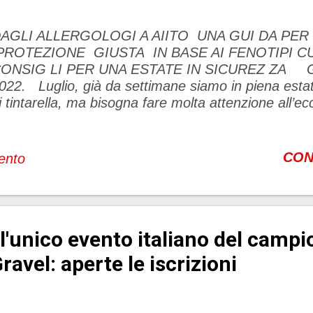
AGLI ALLERGOLOGI A AIITO UNA GUI DA PER
ROTEZIONE GIUSTA IN BASE AI FENOTIPI CU
ONSIG LI PER UNA ESTATE IN SICUREZ ZA Gen
022. Luglio, già da settimane siamo in piena estat
i tintarella, ma bisogna fare molta attenzione all’e
l sole che può causare l’eritema solare. L’eritema so
eazione infiammatoria cutanea acuta che fa seguit
sposizione al sole o ad altre fonti di radiazioni ultra
CON
ento
bbronzanti o lampade per fototerapia. Nella maggio
n’ustione di 1°grado che compare alcune ore dopo 
aggiunge un picco a 12-24 ore con eritema ed ede
ruriginoso. Se l’esposizione è stata lunga e la pelle
l'unico evento italiano del camp
hiara si può avere una reazione intensa con un’usti
omparsa di bolle, dolore e sintomi generali come fe
ravel: aperte le iscrizioni