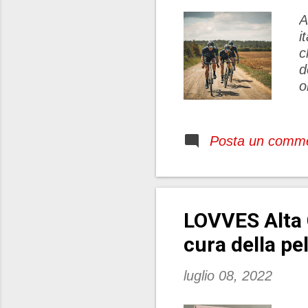
A
i
c
d
o
c
m
c
Posta un comm
t
e
n
e
LOVVES Alta 
m
p
cura della pel
luglio 08, 2022