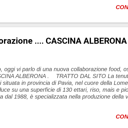
ianco, riso in polvere, legno Biondo Top: Bergamo
CON
reen leaves Heart: Lily of the valley, Rose, Cycla
hite Flowers Base: White musk, Rice powder, Blo
resto...
orazione .... CASCINA ALBERONA
, oggi vi parlo di una nuova collaborazione food, o
CINA ALBERONA . TRATTO DAL SITO La tenuta a
i situata in provincia di Pavia, nel cuore della Lomel
uce su una superficie di 130 ettari, riso, mais e
va dal 1988, è specializzata nella produzione della v
aroli, S.Andrea e Centauro, con una produzione ch
00-10.000 quintali di risone all’anno. Viene impi
CON
cola della rotazione colturale che consente, interr
successione risicola di limitare la quantità usata di