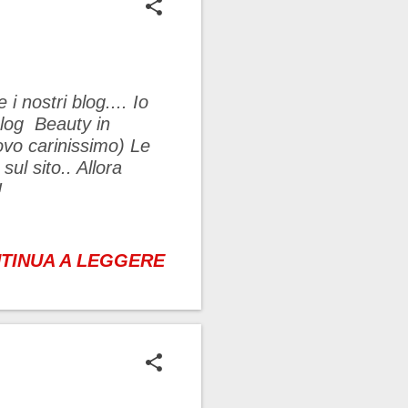
i nostri blog.... Io
 blog Beauty in
rovo carinissimo) Le
ul sito.. Allora
na serata!!!!
TINUA A LEGGERE