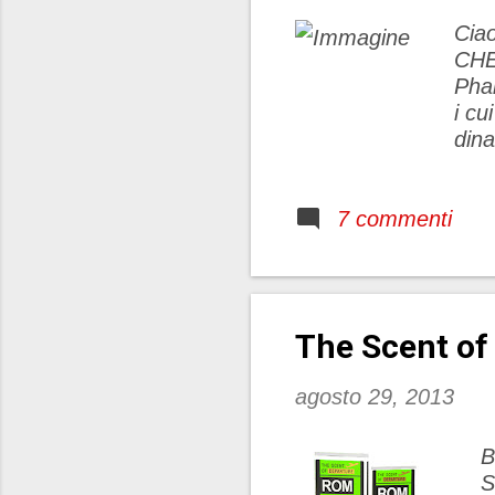
Ciao
C
Pha
i cu
dina
svil
che 
7 commenti
un m
stak
azio
l'in
pers
The Scent o
agosto 29, 2013
B
S