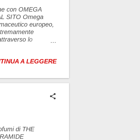
zione con OMEGA
O Omega
rmaceutico europeo,
 estremamente
ttraverso lo
la cura della persona,
 stile di vita sano e
TINUA A LEGGERE
tenzione a tutti gli
rnitori, consumatori,
a creatività,
lori guida nel
a I...
rofumi di THE
IRAMIDE