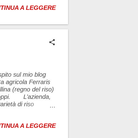
t, Orange, Lemon,
TINUA A LEGGERE
men, Water Flowers,
nde wood La mattina
spito sul mio blog
gricola Ferraris
lina (regno del riso)
 pioppi. L’azienda,
arietà di riso
e si aggira su
egata la tecnica
TINUA A LEGGERE
ompendo la
 antiparassitari e