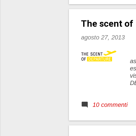
con
dell
cons
The scent of
mode
agosto 27, 2013
C
as
es
vi
DE
de
ci
10 commenti
su
in
ma
pr