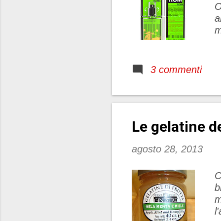
O
a
m
u
E
l
3 commenti
f
e
s
R
Le gelatine d
“
y
a
agosto 28, 2013
C
b
m
l