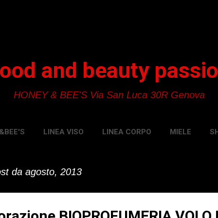
Passa ai contenuti principali
ood and beauty passi
HONEY & BEE'S Via San Luca 30R Genova
&BEE'S
LINEA VISO
LINEA CORPO
MIELE
S
ost da agosto, 2013
borazione BIOPROFUMERIA VOLO D