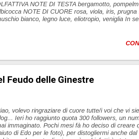
LFATTIVA NOTE DI TESTA bergamotto, pompelmo,
lbicocca NOTE DI CUORE rosa, viola, iris, pru
uschio bianco, legno luce, eliotropio, veniglia In s
n pomeriggio senza tempo di assolate giornate estiv
terna" un vivace profumo di agrumi e frutti gialli lu
'atmosfera di questa mgica destinazione La polvere
CON
iorito, enfatizza un raffinato cuore di femminilità.
 calda sviluppa un piacere finale sulla pelle.Immers
uggestivo di genio e di umanità, pieno di fascino. V
iding a Vespa in a timeless afternoon of sunny su
el Feudo delle Ginestre
Eternal City”, a vibrant scent of light citrus and yel
ou. Feel the mood of this magical destination. The 
ccord, emphasizes a refined h...
iao, volevo ringraziare di cuore tutte/i voi che vi sie
log... Ieri ho raggiunto quota 300 followers, un nu
ai immaginato. Pochi mesi fà ho deciso di creare 
'aiuto di Edo per le foto), per distogliermi anche da