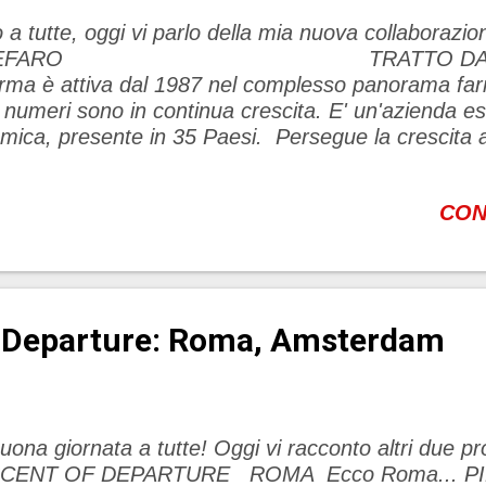
 a tutte, oggi vi parlo della mia nuova collabora
HEFARO TRATTO DAL SIT
rma è attiva dal 1987 nel complesso panorama fa
i numeri sono in continua crescita. E' un'azienda
mica, presente in 35 Paesi. Persegue la crescita a
uppo di prodotti innovati nell'area della salute e del
offrono ai consumatori la possibilità di ottenere uno
CON
igliore benessere. Omega Pharma presta grande at
eholders, a partire dai dipendenti, fino ai clienti, fo
nisti e finanziatori. L'imprenditorialità, l'ambizione, l
novazione, l'impegno e il rispetto reciproco, sono va
eguimento della mission aziendale. Chefaro Pharm
f Departure: Roma, Amsterdam
uona giornata a tutte! Oggi vi racconto altri due p
CENT OF DEPARTURE ROMA Ecco Roma... P