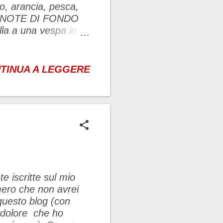
 arancia, pesca,
gna NOTE DI FONDO
ella a una vespa in
e nella "Città
ce ti avvolge. Sentire
 di un accordo
TINUA A LEGGERE
 Una dolcezza morbida
i in un passato
iva la Doce Vita!
mmer days in the
low fruits envelops
powdery of a floral
te iscritte sul mio
mero che non avrei
questo blog (con
l dolore che ho