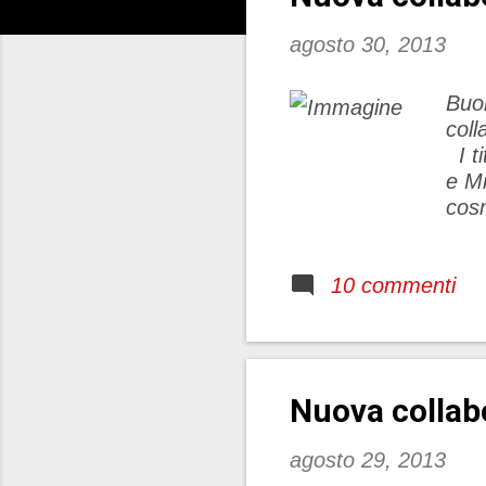
t
agosto 30, 2013
Buon
co
I t
e Mi
cosm
sono
sili
10 commenti
colo
veri
pro
La 
d'in
Nuova colla
d...
agosto 29, 2013