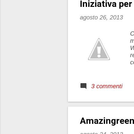
Iniziativa pe
agosto 26, 2013
C
m
W
r
c
3 commenti
Amazingreen