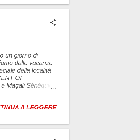
nte . Centro
rnisce direttamente al
amento avviene con la
orno di
riamo dalle vacanze
iale della località
 SCENT OF
e Magali Sénéquier,
e i profumi di alcune
trae ispirazione dai
TINUA A LEGGERE
Ha trascorso la sua
nni fà ha lanciato il
sua storia con i
e...