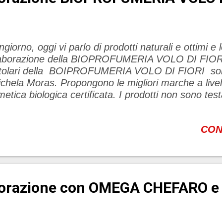
giorno, oggi vi parlo di prodotti naturali e ottimi e 
llaborazione della BIOPROFUMERIA V
itolari della BOIPROFUMERIA VOLO DI FIORI sono 
chela Moras. Propongono le migliori marche a livell
etica biologica certificata. I prodotti non sono testa
 certificati dai più importanti enti a livello mondia
cone,paraffina o materie prime di origine animale, pr
CON
ranti e OGM. I prodotti sono imballati con imballaggi 
ficare la qualità dei prodotti, sono state realizzate al
fumeria una cabina massaggio e una cabina dedicat
BIOPROFUMERIA VOLO DI FIORI è stata creata pe
contro tra cosmesi biologica (bellezza esteriore ) e ol
borazione con OMEGA CHEFARO e 