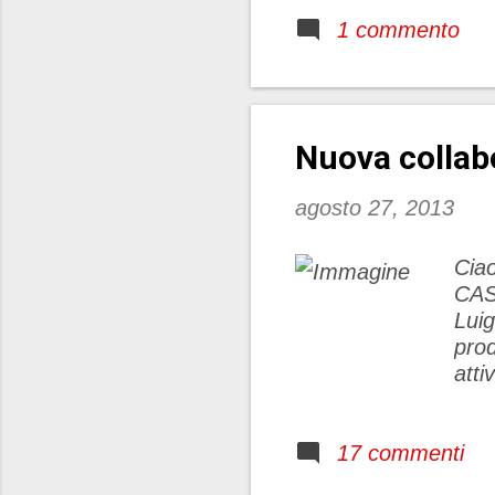
b
1 commento
G
W
p
Nuova collab
agosto 27, 2013
Ciao
CAS
Luig
prod
atti
Carn
8.0
17 commenti
agri
mono