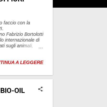
lo faccio con la
OLO DI FIORI.
Fabrizio Bortolotti
o internazionale di
ti sugli animali,
le, non contengono
ofumi sintetici o
TINUA A LEGGERE
riciclabili. Per far
l'interno della
a alla consulenza.
r fornire un punto
i essenziali, fiori
BIO-OIL