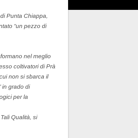
e di Punta Chiappa,
ntato “un pezzo di
asformano nel meglio
sso coltivatori di Prà
ui non si sbarca il
 in grado di
gici per la
ali Qualità, si