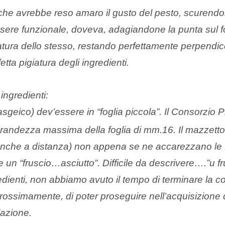
 che avrebbe reso amaro il gusto del pesto, scurendone
ssere funzionale, doveva, adagiandone la punta sul f
atura dello stesso, restando perfettamente perpendic
etta pigiatura degli ingredienti.
 ingredienti:
basgeico) dev’essere in “foglia piccola”. Il Consorzio P
ndezza massima della foglia di mm.16. Il mazzetto d
nche a distanza) non appena se ne accarezzano le f
un “fruscio…asciutto”. Difficile da descrivere….”u fr
gredienti, non abbiamo avuto il tempo di terminare la 
rossimamente, di poter proseguire nell’acquisizione 
lazione.