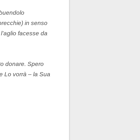
ribuendolo
orecchie) in senso
 l’aglio facesse da
uto donare. Spero
e Lo vorrà – la Sua