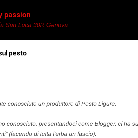
Passa ai contenuti principali
y passion
a San Luca 30R Genova
 sul pesto
 conosciuto un produttore di Pesto Ligure.
mo conosciuto, presentandoci come Blogger, ci ha su
i” (facendo di tutta l’erba un fascio).