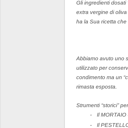
Gli ingredienti dosati
extra vergine di oliva
ha la Sua ricetta ch
Abbiamo avuto uno sco
utilizzato per conser
condimento ma un “co
rimasta esposta.
Strumenti “storici” p
-
Il MORTAIO c
-
Il PESTELLO,