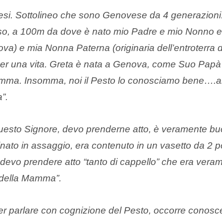
esi. Sottolineo che sono Genovese da 4 generazioni
o, a 100m da dove è nato mio Padre e mio Nonno e 
) e mia Nonna Paterna (originaria dell’entroterra di
 per una vita. Greta è nata a Genova, come Suo Pap
mma. Insomma, noi il Pesto lo conosciamo bene….
”.
questo Signore, devo prenderne atto, è veramente bu
nato in assaggio, era contenuto in un vasetto da 2 po
devo prendere atto “tanto di cappello” che era veram
 della Mamma”.
er parlare con cognizione del Pesto, occorre conosce