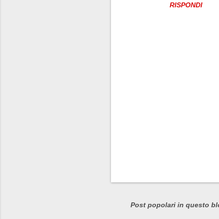
RISPONDI
P
o
s
Post popolari in questo b
t