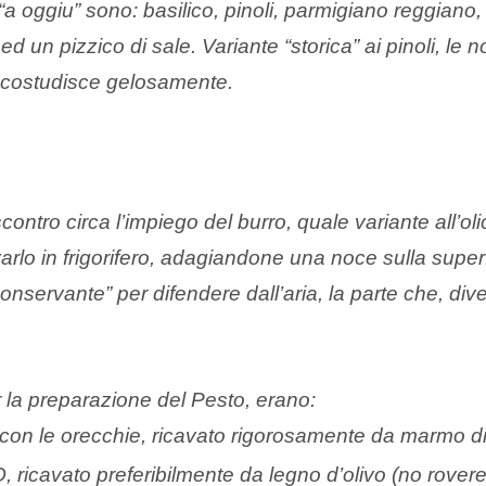
 “a oggiu” sono: basilico, pinoli, parmigiano reggiano, 
 ed un pizzico di sale. Variante “storica” ai pinoli, le
e costudisce gelosamente.
ntro circa l’impiego del burro, quale variante all’ol
varlo in frigorifero, adagiandone una noce sulla super
nservante” per difendere dall’aria, la parte che, di
er la preparazione del Pesto, erano:
on le orecchie, ricavato rigorosamente da marmo di
 ricavato preferibilmente da legno d’olivo (no rove