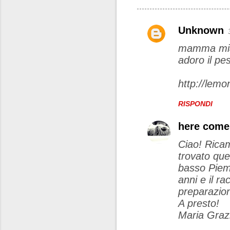
Unknown
C
mamma mia 
o
adoro il pe
m
m
http://lemo
e
RISPONDI
n
t
here come
i
Ciao! Ricam
trovato que
basso Piemo
anni e il ra
preparazion
A presto!
Maria Graz