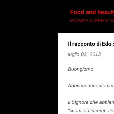
Food and beaut
HONEY & BEE'S Vi
Il racconto di Edo
luglio 03, 2013
Buongiorno.
Abbiamo recentemente
Il Signore che abbia
“scemi ed incompetent