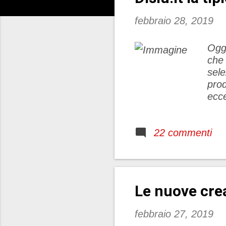
t
febbraio 28, 2019
Oggi
che 
sele
prod
ecce
vuol
l’az
22 commenti
Come
regi
Sul 
vini
E’ p
Le nuove cre
cera
febbraio 27, 2019