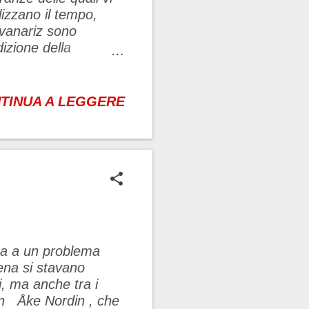
lizzano il tempo,
avanariz sono
izione della
ntazione e intuizione
ha progettato un
arantisce lo sviluppo
TINUA A LEGGERE
 naturale. Produce in
 animali e le
nariz opera con
ti correlati di
economia locale e
ca a un problema
iena si stavano
i, ma anche tra i
en Åke Nordin , che