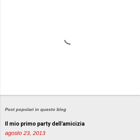
P
o
s
Post popolari in questo blog
t
Il mio primo party dell'amicizia
a
u
agosto 23, 2013
n