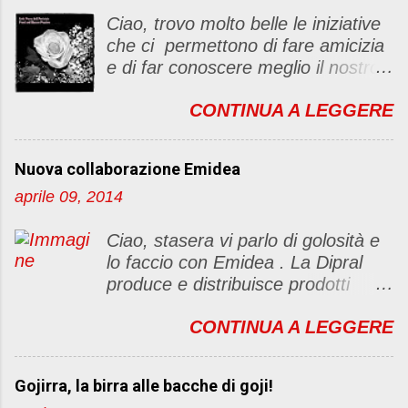
c
Ciao, trovo molto belle le iniziative
o
che ci permettono di fare amicizia
m
e di far conoscere meglio il nostro
m
blog Oggi ho deciso di dar vita ad
e
CONTINUA A LEGGERE
un "party" dell'amicizia .... Mi
n
piacerebbe che il tutto non si
t
fermasse a una condivisione di
o
Nuova collaborazione Emidea
post, ma anche di sentimenti ed
aprile 09, 2014
emozioni. Non siete obbligate a
fare un articolino per l'iniziativa. Se
Ciao, stasera vi parlo di golosità e
avete il tempo bene, altrimenti no
lo faccio con Emidea . La Dipral
problem. :D Le regole sono le
produce e distribuisce prodotti
seguenti 1) Prelevare l'immagine
alimentari food & drinks di alta
sottostante e inserirla al lato del
CONTINUA A LEGGERE
qualità a marchio Emidea (rivolti
blog con il link del mio
principalmente a Bar e canale
http://foodandbeautypassion.blogs
Ho.Re.Ca Emidea food&drinks è
pot.it/2013/08/il-mio-primo-party-
Gojirra, la birra alle bacche di goji!
qualità prima di tutto. dai classi
dellamicizia.html 2) Diventare