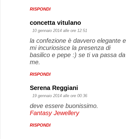
e
RISPONDI
n
t
concetta vitulano
i
10 gennaio 2014 alle ore 12:51
la confezione è davvero elegante e
mi incuriosisce la presenza di
basilico e pepe :) se ti va passa da
me.
RISPONDI
Serena Reggiani
19 gennaio 2014 alle ore 00:36
deve essere buonissimo.
Fantasy Jewellery
RISPONDI