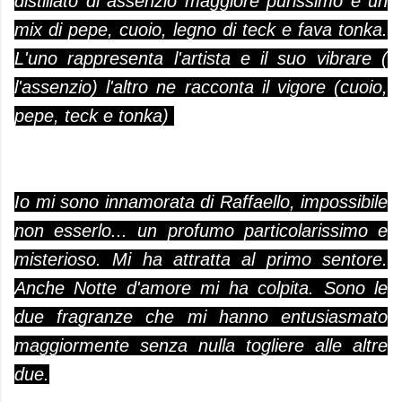
distillato di assenzio maggiore purissimo e un
mix di pepe, cuoio, legno di teck e fava tonka.
L'uno rappresenta l'artista e il suo vibrare (
l'assenzio) l'altro ne racconta il vigore (cuoio,
pepe, teck e tonka)
Io mi sono innamorata di Raffaello, impossibile
non esserlo... un profumo particolarissimo e
misterioso. Mi ha attratta al primo sentore.
Anche Notte d'amore mi ha colpita. Sono le
due fragranze che mi hanno entusiasmato
maggiormente senza nulla togliere alle altre
due.