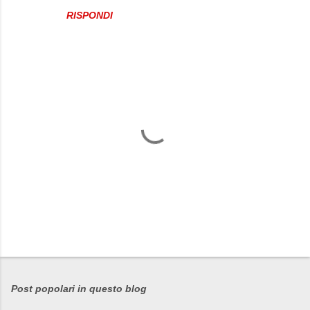
t
RISPONDI
i
P
o
s
Post popolari in questo blog
t