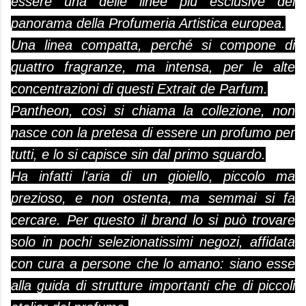
essere una delle linee più esclusive del
panorama della Profumeria Artistica europea.
Una linea compatta, perché si compone di
quattro fragranze, ma intensa, per le alte
concentrazioni di questi Extrait de Parfum.
Pantheon, così si chiama la collezione, non
nasce con la pretesa di essere un profumo per
tutti, e lo si capisce sin dal primo sguardo.
Ha infatti l'aria di un gioiello, piccolo ma
prezioso, e non ostenta, ma semmai si fa
cercare. Per questo il brand lo si può trovare
solo in pochi selezionatissimi negozi, affidata
con cura a persone che lo amano: siano esse
alla guida di strutture importanti che di piccoli