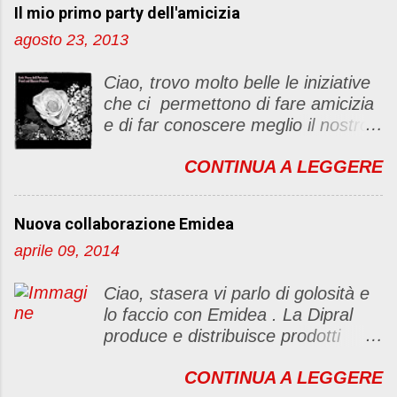
Il mio primo party dell'amicizia
a
u
agosto 23, 2013
n
c
Ciao, trovo molto belle le iniziative
o
che ci permettono di fare amicizia
m
e di far conoscere meglio il nostro
m
blog Oggi ho deciso di dar vita ad
e
CONTINUA A LEGGERE
un "party" dell'amicizia .... Mi
n
piacerebbe che il tutto non si
t
fermasse a una condivisione di
o
Nuova collaborazione Emidea
post, ma anche di sentimenti ed
aprile 09, 2014
emozioni. Non siete obbligate a
fare un articolino per l'iniziativa. Se
Ciao, stasera vi parlo di golosità e
avete il tempo bene, altrimenti no
lo faccio con Emidea . La Dipral
problem. :D Le regole sono le
produce e distribuisce prodotti
seguenti 1) Prelevare l'immagine
alimentari food & drinks di alta
sottostante e inserirla al lato del
CONTINUA A LEGGERE
qualità a marchio Emidea (rivolti
blog con il link del mio