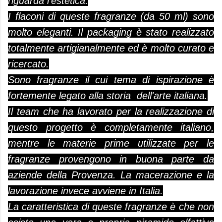
riguarda l'estetica.
I flaconi di queste fragranze (da 50 ml) sono
molto eleganti. Il packaging è stato realizzato
totalmente artigianalmente ed è molto curato e
ricercato.
Sono fragranze il cui tema di ispirazione è
fortemente legato alla storia dell'arte italiana.
Il team che ha lavorato per la realizzazione di
questo progetto è completamente italiano,
mentre le materie prime utilizzate per le
fragranze provengono in buona parte da
aziende della Provenza. La macerazione e la
lavorazione invece avviene in Italia.
La caratteristica di queste fragranze è che non