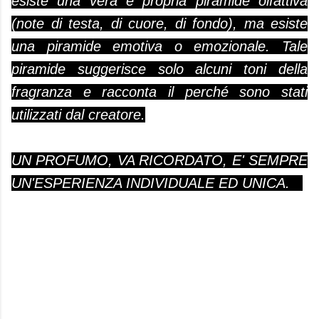
esiste una vera e propria piramide olfattiva
(note di testa, di cuore, di fondo), ma esiste
una piramide emotiva o emozionale. Tale
piramide suggerisce solo alcuni toni della
fragranza e racconta il perché sono stati
utilizzati dal creatore.
UN PROFUMO, VA RICORDATO, E' SEMPRE
UN'ESPERIENZA INDIVIDUALE ED UNICA.