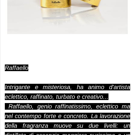
Raffaello
Intrigante e misteriosa, ha animo d'artista
eclettico, raffinato, turbato e creativo...
Raffaello, genio raffinatissimo, eclettico ma
nel contempo forte e concreto. La lavorazione
della fragranza muove su due livelli: un