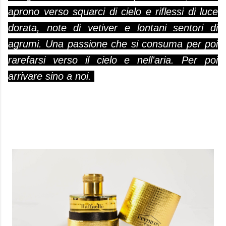
aprono verso squarci di cielo e riflessi di luce
dorata, note di vetiver e lontani sentori di
agrumi. Una passione che si consuma per poi
rarefarsi verso il cielo e nell'aria.
Per poi
arrivare sino a noi.