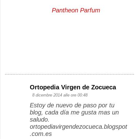
Pantheon Parfum
Ortopedia Virgen de Zocueca
C
8 dicembre 2014 alle ore 00:48
o
Estoy de nuevo de paso por tu
m
blog, cada día me gusta mas un
m
saludo.
e
ortopediavirgendezocueca.blogspot
.com.es
n