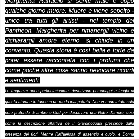
Margherita Raffaello si sente male e dopo
qualche giorno muore. Muore e viene sepolto -
unico tra tutti gli artisti - nel tempio del
Pantheon. Margherita per rimanergli vicino e
dichiarargli amore eterno, si chiude in un
convento. Questa storia è così bella e forte da
poter essere raccontata con i profumi che
come poche altre cose sanno rievocare ricordi
e sentimenti.
Le fragranze sono particolarissime: descrivono personaggi e luoghi di
questa storia e lo fanno in un modo inaspettato. Non vi sono infatti solo
note profonde di ambre e Oud per descrivere una
Notte d'amore
, così
come la descrizione olfattiva de
Il Giardino
quasi prescinde dalla
presenza dei fiori. Mentre
Raffaello
sa di assenzio e cuoio, e
Donna