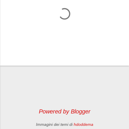
P
o
s
t
a
u
n
Powered by Blogger
c
o
Immagini dei temi di
hdoddema
m