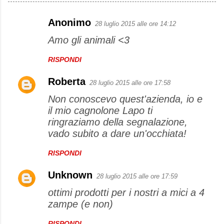
Anonimo
28 luglio 2015 alle ore 14:12
C
Amo gli animali <3
o
m
RISPONDI
m
Roberta
e
28 luglio 2015 alle ore 17:58
n
Non conoscevo quest'azienda, io e
il mio cagnolone Lapo ti
t
ringraziamo della segnalazione,
i
vado subito a dare un'occhiata!
RISPONDI
Unknown
28 luglio 2015 alle ore 17:59
ottimi prodotti per i nostri a mici a 4
zampe (e non)
RISPONDI