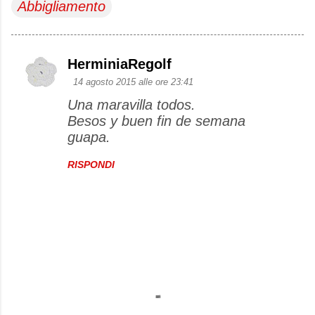
Abbigliamento
HerminiaRegolf
C
14 agosto 2015 alle ore 23:41
o
Una maravilla todos.
m
Besos y buen fin de semana
m
guapa.
e
RISPONDI
n
t
i