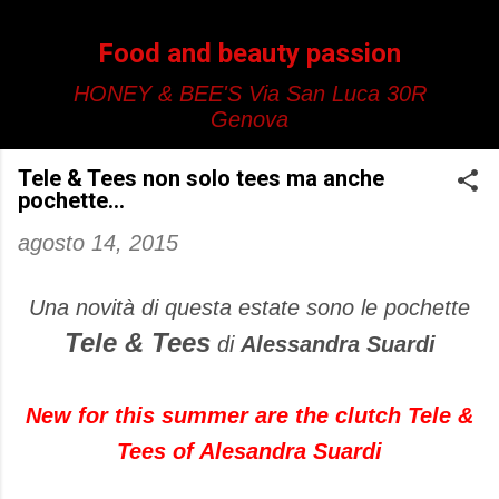
Passa ai contenuti principali
Food and beauty passion
HONEY & BEE'S Via San Luca 30R
Genova
Tele & Tees non solo tees ma anche
pochette...
agosto 14, 2015
Una novità di questa estate sono le pochette
Tele & Tees
di
Alessandra Suardi
New for this summer are the clutch Tele &
Tees of Alesandra Suardi