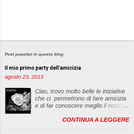
P
o
s
Post popolari in questo blog
t
Il mio primo party dell'amicizia
a
u
agosto 23, 2013
n
c
Ciao, trovo molto belle le iniziative
o
che ci permettono di fare amicizia
m
e di far conoscere meglio il nostro
m
blog Oggi ho deciso di dar vita ad
e
CONTINUA A LEGGERE
un "party" dell'amicizia .... Mi
n
piacerebbe che il tutto non si
t