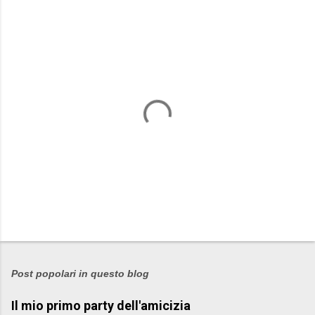
m
e
n
t
i
P
o
s
Post popolari in questo blog
t
Il mio primo party dell'amicizia
a