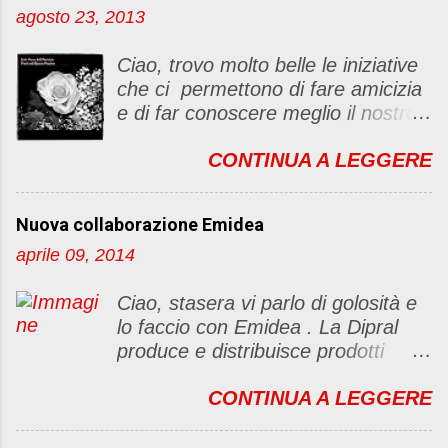
u
agosto 23, 2013
n
c
Ciao, trovo molto belle le iniziative
o
che ci permettono di fare amicizia
m
e di far conoscere meglio il nostro
m
blog Oggi ho deciso di dar vita ad
e
CONTINUA A LEGGERE
un "party" dell'amicizia .... Mi
n
piacerebbe che il tutto non si
t
fermasse a una condivisione di
o
Nuova collaborazione Emidea
post, ma anche di sentimenti ed
aprile 09, 2014
emozioni. Non siete obbligate a
fare un articolino per l'iniziativa. Se
Ciao, stasera vi parlo di golosità e
avete il tempo bene, altrimenti no
lo faccio con Emidea . La Dipral
problem. :D Le regole sono le
produce e distribuisce prodotti
seguenti 1) Prelevare l'immagine
alimentari food & drinks di alta
sottostante e inserirla al lato del
CONTINUA A LEGGERE
qualità a marchio Emidea (rivolti
blog con il link del mio
principalmente a Bar e canale
http://foodandbeautypassion.blogs
Ho.Re.Ca Emidea food&drinks è