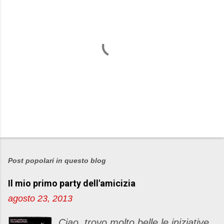
P
o
s
Post popolari in questo blog
t
Il mio primo party dell'amicizia
a
u
agosto 23, 2013
n
c
Ciao, trovo molto belle le iniziative