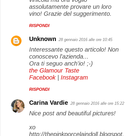
m
assolutamente provare un loro
e
vino! Grazie del suggerimento.
n
RISPONDI
t
i
Unknown
28 gennaio 2016 alle ore 10:45
Interessante questo articolo! Non
conoscevo l'azienda...
Ora ti seguo anch'io! ;-)
the Glamour Taste
Facebook
|
Instagram
RISPONDI
Carina Vardie
28 gennaio 2016 alle ore 15:22
Nice post and beautiful pictures!
xo
http://thepinkporcelaindoll.blogspot.