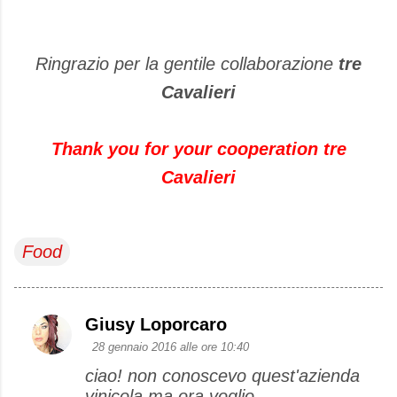
Ringrazio per la gentile collaborazione
tre
Cavalieri
Thank you for
your cooperation
tre
Cavalieri
Food
Giusy Loporcaro
C
28 gennaio 2016 alle ore 10:40
o
ciao! non conoscevo quest'azienda
m
vinicola ma ora voglio